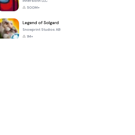
Innersloth LLC
500M+
Legend of Solgard
Snowprint Studios AB
1M+
Call of Duty:
Dream League
Minecraft Trial
Mobile Season
Soccer 2024
3
4.5
4.7
4.8