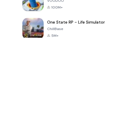
VOODOO
100M+
One State RP - Life Simulator
ChillBase
5M+
เกมยอดนิยมใน 30 วันที่ผ่านมา
PUBG MOBILE
Free Fire: The
Toca Life
LITE
Chaos
World: Build
Story
4.0
4.2
4.6