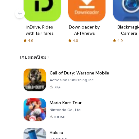
inDrive. Rides
Downloader by
Blackmagi
with fair fares
AFTVnews
Camera
4.9
4.6
4.9
เกมยอดนิยม
Call of Duty: Warzone Mobile
Activision Publishing, Inc.
7K+
Mario Kart Tour
Nintendo Co., Ltd.
100M+
Hole.io