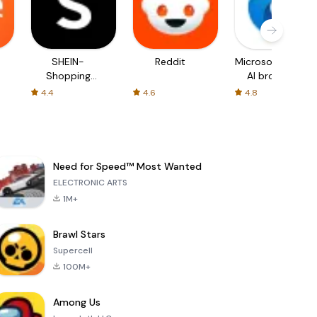
SHEIN-
Reddit
Microsoft Edge:
Shopping
AI browser
Online
4.4
4.6
4.8
Need for Speed™ Most Wanted
ELECTRONIC ARTS
1M+
Brawl Stars
Supercell
100M+
Among Us