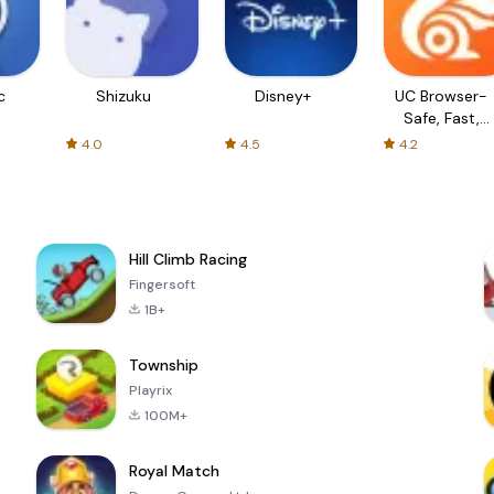
c
Shizuku
Disney+
UC Browser-
Safe, Fast,
Private
4.0
4.5
4.2
Hill Climb Racing
Fingersoft
1B+
Township
Playrix
100M+
Royal Match