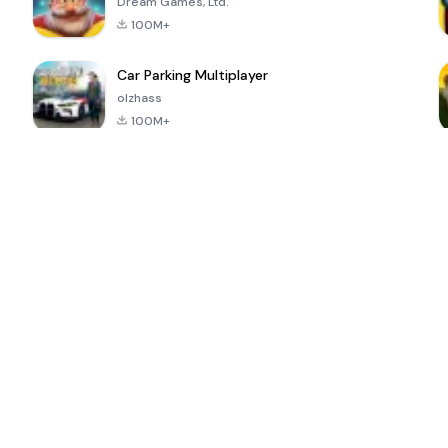
Dream Games, Ltd.
100M+
Car Parking Multiplayer
olzhass
100M+
ePSXe for
Super Bear
Block Blast!
 a
Android
Adventure
4.6
4.4
4.2