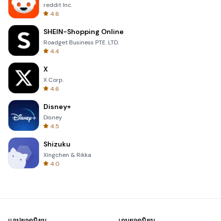
reddit Inc.
4.6
SHEIN-Shopping Online
Roadget Business PTE. LTD.
4.4
X
X Corp.
4.6
Disney+
Disney
4.5
Shizuku
Xingchen & Rikka
4.0
แอปยอดนิยม
เกมยอดนิยม