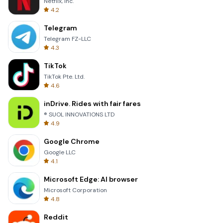
Netflix, Inc.
4.2
Telegram
Telegram FZ-LLC
4.3
TikTok
TikTok Pte. Ltd.
4.6
inDrive. Rides with fair fares
® SUOL INNOVATIONS LTD
4.9
Google Chrome
Google LLC
4.1
Microsoft Edge: AI browser
Microsoft Corporation
4.8
Reddit