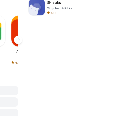
Shizuku
Xingchen & Rikka
4.0
AliExpress
Signal Private
Spotify - Music
Messenger
and Podcasts
4.5
4.3
4.6