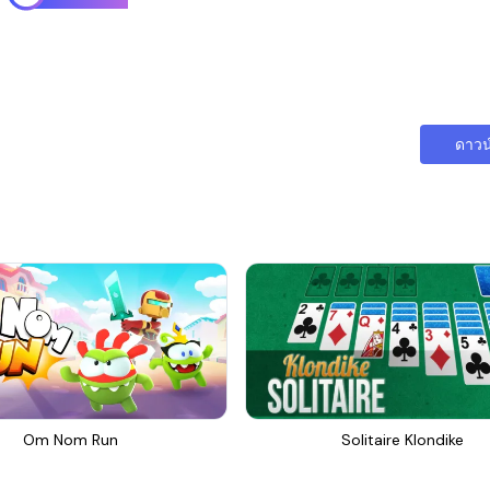
ดาวน
Om Nom Run
Solitaire Klondike