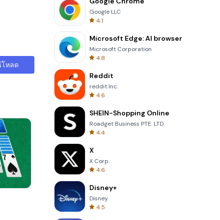
Google Chrome
Google LLC
4.1
Microsoft Edge: AI browser
Microsoft Corporation
4.8
์โหลด
Reddit
reddit Inc.
4.6
SHEIN-Shopping Online
Roadget Business PTE. LTD.
4.4
X
X Corp.
4.6
Disney+
Totemia Cursed Marbels
Disney
4.5