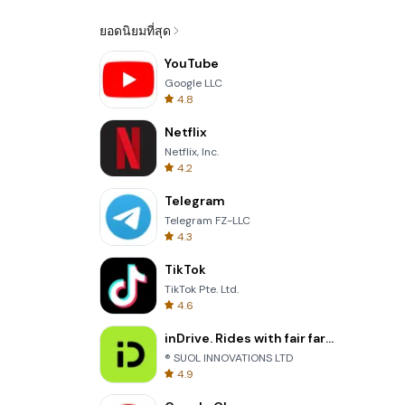
ยอดนิยมที่สุด
YouTube
Google LLC
4.8
Netflix
Netflix, Inc.
4.2
Telegram
Telegram FZ-LLC
4.3
TikTok
TikTok Pte. Ltd.
4.6
inDrive. Rides with fair fares
® SUOL INNOVATIONS LTD
4.9