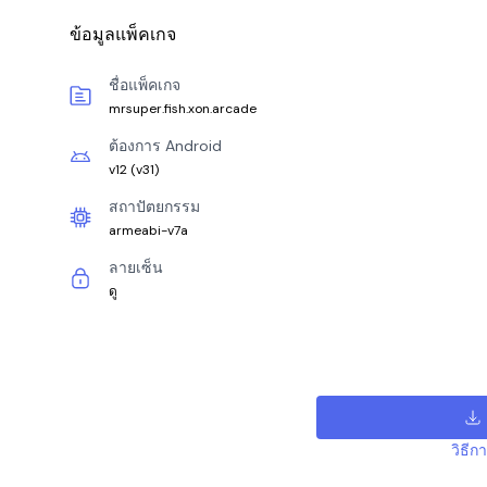
ข้อมูลแพ็คเกจ
ชื่อแพ็คเกจ
mrsuper.fish.xon.arcade
ต้องการ Android
v12
(
v31
)
สถาปัตยกรรม
armeabi-v7a
ลายเซ็น
ดู
วิธีก