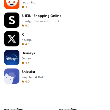
reddit Inc.
4.6
SHEIN-Shopping Online
Roadget Business PTE. LTD.
4.4
X
X Corp.
4.6
Disney+
Disney
4.5
Shizuku
Xingchen & Rikka
4.0
แอปยอดนิยม
เกมยอดนิยม