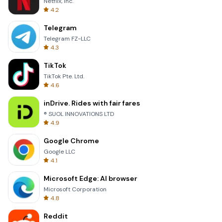
Netflix, Inc.
4.2
Telegram
Telegram FZ-LLC
4.3
TikTok
TikTok Pte. Ltd.
4.6
inDrive. Rides with fair fares
® SUOL INNOVATIONS LTD
4.9
Google Chrome
Google LLC
4.1
Microsoft Edge: AI browser
Microsoft Corporation
4.8
Reddit