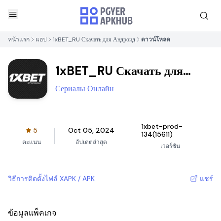
หน้าแรก
แอป
1xBET_RU Скачать для Андроид
ดาวน์โหลด
1xBET_RU Скачать для
Андроид
Сериалы Онлайн
1xbet-prod-
5
Oct 05, 2024
134(15611)
คะแนน
อัปเดตล่าสุด
เวอร์ชัน
วิธีการติดตั้งไฟล์ XAPK / APK
แชร์
ข้อมูลแพ็คเกจ