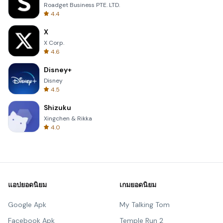
Roadget Business PTE. LTD.
4.4
X
X Corp.
4.6
Disney+
Disney
4.5
Shizuku
Xingchen & Rikka
4.0
แอปยอดนิยม
เกมยอดนิยม
Google Apk
My Talking Tom
Facebook Apk
Temple Run 2