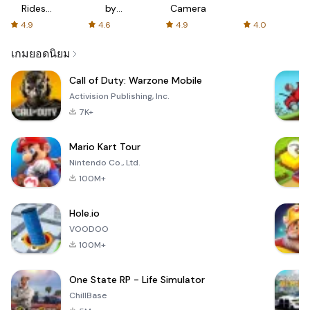
Rides
by
Camera
with fair
AFTVnews
4.9
4.6
4.9
4.0
fares
เกมยอดนิยม
Call of Duty: Warzone Mobile
Activision Publishing, Inc.
7K+
Mario Kart Tour
Nintendo Co., Ltd.
100M+
Hole.io
VOODOO
100M+
One State RP - Life Simulator
ChillBase