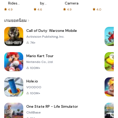
Rides
by
Camera
with fair
AFTVnews
4.9
4.6
4.9
4.0
fares
เกมยอดนิยม
Call of Duty: Warzone Mobile
Activision Publishing, Inc.
7K+
Mario Kart Tour
Nintendo Co., Ltd.
100M+
Hole.io
VOODOO
100M+
One State RP - Life Simulator
ChillBase