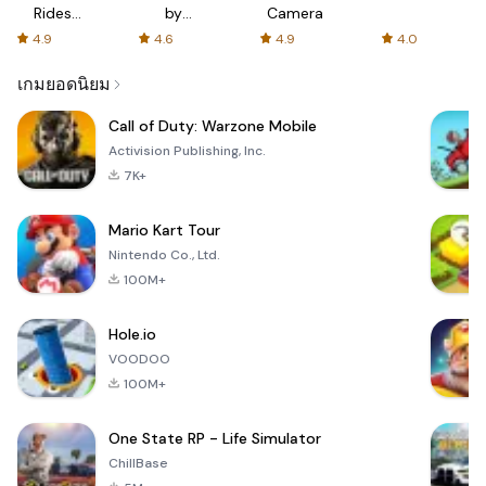
Rides
by
Camera
with fair
AFTVnews
4.9
4.6
4.9
4.0
fares
เกมยอดนิยม
Call of Duty: Warzone Mobile
Activision Publishing, Inc.
7K+
Mario Kart Tour
Nintendo Co., Ltd.
100M+
Hole.io
VOODOO
100M+
One State RP - Life Simulator
ChillBase