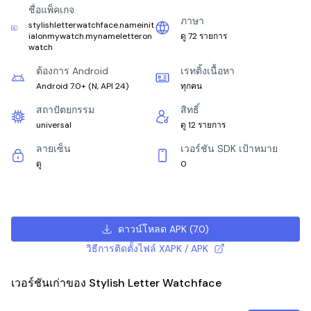
ชื่อแพ็คเกจ
ภาษา
stylishletterwatchface.nameinit
ialonmywatch.mynameletteron
ดู 72 รายการ
watch
ต้องการ Android
เรทติ้งเนื้อหา
Android 7.0+
(
N, API 24
)
ทุกคน
สถาปัตยกรรม
สิทธิ์
universal
ดู 12 รายการ
ลายเซ็น
เวอร์ชัน SDK เป้าหมาย
ดู
0
ดาวน์โหลด APK
(
7.0
)
วิธีการติดตั้งไฟล์ XAPK / APK
เวอร์ชันเก่าของ Stylish Letter Watchface