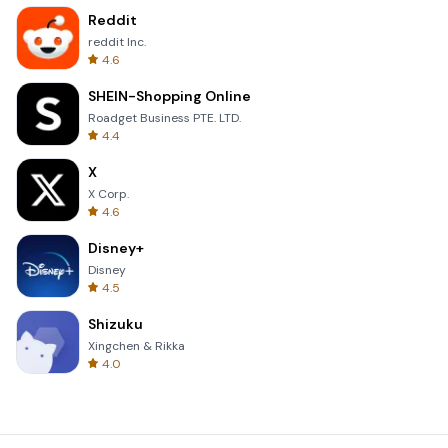
Reddit
reddit Inc.
4.6
SHEIN-Shopping Online
Roadget Business PTE. LTD.
4.4
X
X Corp.
4.6
Disney+
Disney
4.5
Shizuku
Xingchen & Rikka
4.0