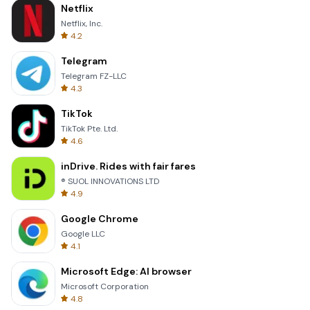
Netflix
Netflix, Inc.
4.2
Telegram
Telegram FZ-LLC
4.3
TikTok
TikTok Pte. Ltd.
4.6
inDrive. Rides with fair fares
® SUOL INNOVATIONS LTD
4.9
Google Chrome
Google LLC
4.1
Microsoft Edge: AI browser
Microsoft Corporation
4.8