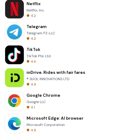
Netflix
Netflix, Inc.
4.2
Telegram
Telegram FZ-LLC
4.3
TikTok
TikTok Pte. Ltd.
4.6
inDrive. Rides with fair fares
® SUOL INNOVATIONS LTD
4.9
Google Chrome
Google LLC
4.1
Microsoft Edge: AI browser
Microsoft Corporation
4.8