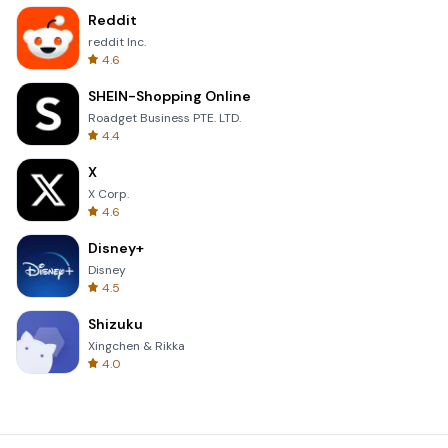
Reddit
reddit Inc.
4.6
SHEIN-Shopping Online
Roadget Business PTE. LTD.
4.4
X
X Corp.
4.6
Disney+
Disney
4.5
Shizuku
Xingchen & Rikka
4.0