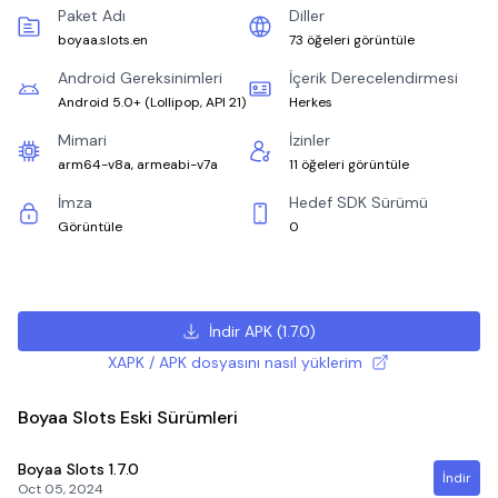
Paket Adı
Diller
boyaa.slots.en
73 öğeleri görüntüle
Android Gereksinimleri
İçerik Derecelendirmesi
Android 5.0+
(
Lollipop, API 21
)
Herkes
Mimari
İzinler
arm64-v8a, armeabi-v7a
11 öğeleri görüntüle
İmza
Hedef SDK Sürümü
Görüntüle
0
İndir APK
(
1.7.0
)
XAPK / APK dosyasını nasıl yüklerim
Boyaa Slots Eski Sürümleri
Boyaa Slots
1.7.0
İndir
Oct 05, 2024