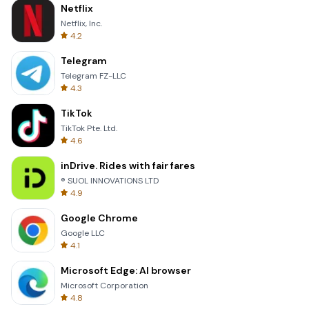
Netflix
Netflix, Inc.
4.2
Telegram
Telegram FZ-LLC
4.3
TikTok
TikTok Pte. Ltd.
4.6
inDrive. Rides with fair fares
® SUOL INNOVATIONS LTD
4.9
Google Chrome
Google LLC
4.1
Microsoft Edge: AI browser
Microsoft Corporation
4.8