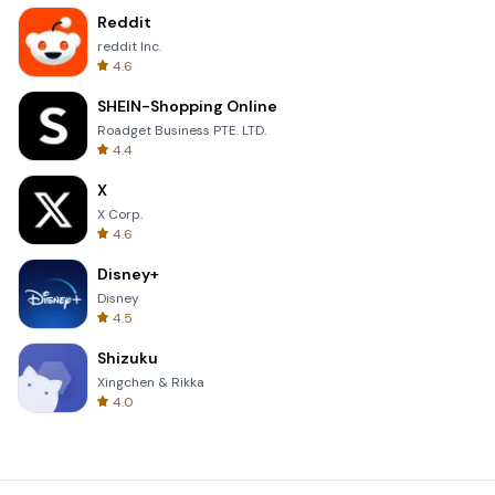
Reddit
reddit Inc.
4.6
SHEIN-Shopping Online
Roadget Business PTE. LTD.
4.4
X
X Corp.
4.6
Disney+
Disney
4.5
Shizuku
Xingchen & Rikka
4.0