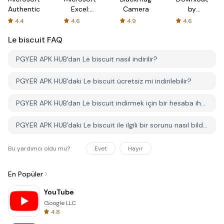
Authenticator
Excel:
Camera
by
Spreadsheets
AFTVnews
4.4
4.6
4.9
4.6
Le biscuit
FAQ
PGYER APK HUB'dan Le biscuit nasıl indirilir?
PGYER APK HUB'daki Le biscuit ücretsiz mi indirilebilir?
PGYER APK HUB'dan Le biscuit indirmek için bir hesaba ihtiyacım var mı?
PGYER APK HUB'daki Le biscuit ile ilgili bir sorunu nasıl bildirebilirim?
Bu yardımcı oldu mu?
Evet
Hayır
En Popüler
YouTube
Google LLC
4.8