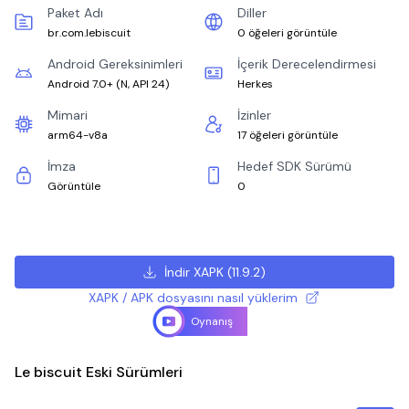
Paket Adı
Diller
br.com.lebiscuit
0 öğeleri görüntüle
Android Gereksinimleri
İçerik Derecelendirmesi
Android 7.0+
(
N, API 24
)
Herkes
Mimari
İzinler
arm64-v8a
17 öğeleri görüntüle
İmza
Hedef SDK Sürümü
Görüntüle
0
İndir XAPK
(
11.9.2
)
XAPK / APK dosyasını nasıl yüklerim
Oynanış
Le biscuit Eski Sürümleri