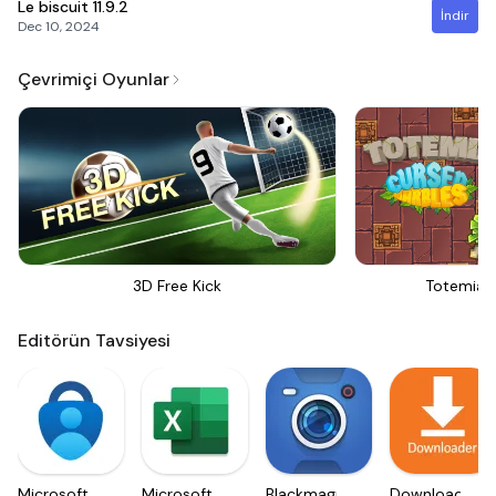
Le biscuit
11.9.2
İndir
Dec 10, 2024
Çevrimiçi Oyunlar
3D Free Kick
Totemia 
Editörün Tavsiyesi
Microsoft
Microsoft
Blackmagic
Downloader