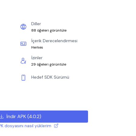
Diller
88 öğeleri görüntüle
İçerik Derecelendirmesi
Herkes
İzinler
29 öğeleri görüntüle
Hedef SDK Sürümü
İndir APK
(
4.0.2
)
K dosyasını nasıl yüklerim