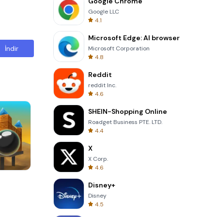
Google Chrome
Google LLC
4.1
Microsoft Edge: AI browser
İndir
Microsoft Corporation
4.8
Reddit
reddit Inc.
4.6
SHEIN-Shopping Online
Roadget Business PTE. LTD.
4.4
X
X Corp.
4.6
Four Colors
Disney+
Disney
4.5