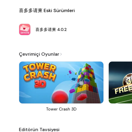
喜多多请柬 Eski Sürümleri
喜多多请柬
4.0.2
Çevrimiçi Oyunlar
Tower Crash 3D
Editörün Tavsiyesi