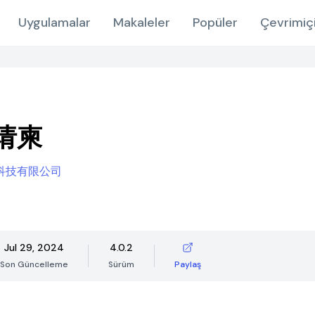
Uygulamalar
Makaleler
Popüler
Çevrimiç
请柬
科技有限公司
Jul 29, 2024
4.0.2
Son Güncelleme
Sürüm
Paylaş