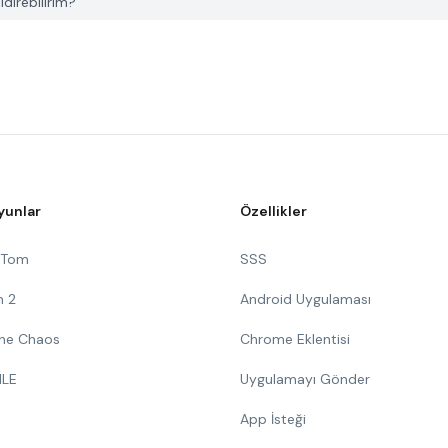
direbilirim?
yunlar
Özellikler
g Tom
SSS
n 2
Android Uygulaması
 The Chaos
Chrome Eklentisi
ILE
Uygulamayı Gönder
App İsteği