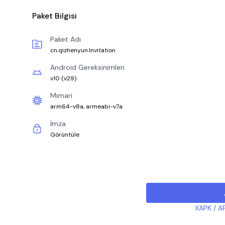
Paket Bilgisi
Paket Adı
cn.qizhenyun.Invitation
Android Gereksinimleri
v10
(
v29
)
Mimari
arm64-v8a, armeabi-v7a
İmza
Görüntüle
XAPK / AP