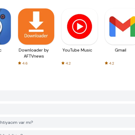
c
Downloader by
YouTube Music
Gmail
AFTVnews
4.6
4.2
4.2
htiyacım var mı?