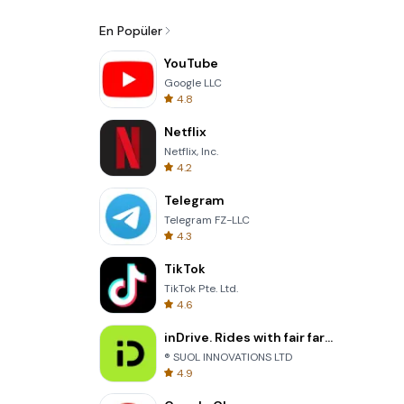
En Popüler
YouTube
Google LLC
4.8
Netflix
Netflix, Inc.
4.2
Telegram
Telegram FZ-LLC
4.3
TikTok
TikTok Pte. Ltd.
4.6
inDrive. Rides with fair fares
® SUOL INNOVATIONS LTD
4.9