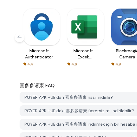
Microsoft
Microsoft
Blackmagi
Authenticator
Excel:
Camera
Spreadsheets
4.4
4.6
4.9
喜多多请柬
FAQ
PGYER APK HUB'dan 喜多多请柬 nasıl indirilir?
PGYER APK HUB'daki 喜多多请柬 ücretsiz mi indirilebilir?
PGYER APK HUB'dan 喜多多请柬 indirmek için bir hesaba i