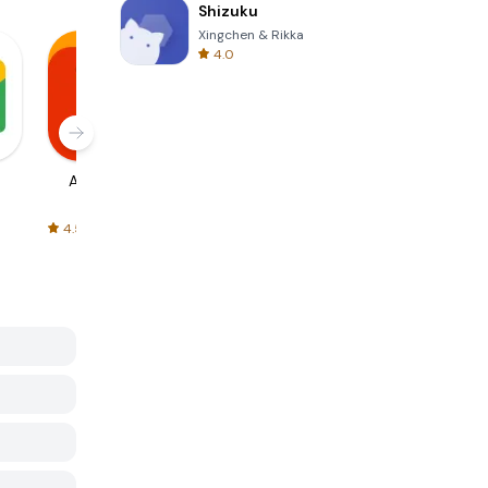
Shizuku
Xingchen & Rikka
4.0
AliExpress
Signal Private
Spotify - Music
Messenger
and Podcasts
4.5
4.3
4.6