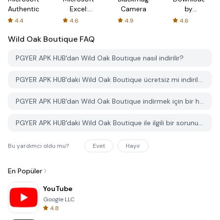
Authenticator
Excel:
Camera
by
Spreadsheets
AFTVnews
4.4
4.6
4.9
4.6
Wild Oak Boutique
FAQ
PGYER APK HUB'dan Wild Oak Boutique nasıl indirilir?
PGYER APK HUB'daki Wild Oak Boutique ücretsiz mi indirilebilir?
PGYER APK HUB'dan Wild Oak Boutique indirmek için bir hesaba ihtiyacım var mı?
PGYER APK HUB'daki Wild Oak Boutique ile ilgili bir sorunu nasıl bildirebilirim?
Bu yardımcı oldu mu?
Evet
Hayır
En Popüler
YouTube
Google LLC
4.8