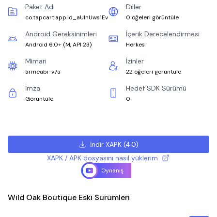
Paket Adı
Diller
co.tapcart.app.id_aUlnUws1Ev
0 öğeleri görüntüle
Android Gereksinimleri
İçerik Derecelendirmesi
Android 6.0+
(
M, API 23
)
Herkes
Mimari
İzinler
armeabi-v7a
22 öğeleri görüntüle
İmza
Hedef SDK Sürümü
Görüntüle
0
İndir XAPK
(
4.0
)
XAPK / APK dosyasını nasıl yüklerim
Oynanış
Wild Oak Boutique Eski Sürümleri