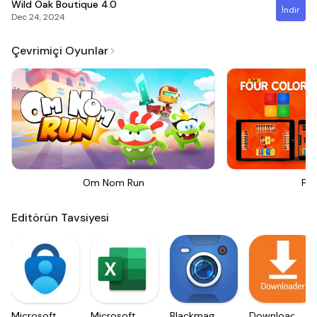
Wild Oak Boutique
4.0
İndir
Dec 24, 2024
Çevrimiçi Oyunlar
Om Nom Run
Fou
Editörün Tavsiyesi
Microsoft
Microsoft
Blackmagic
Downloader