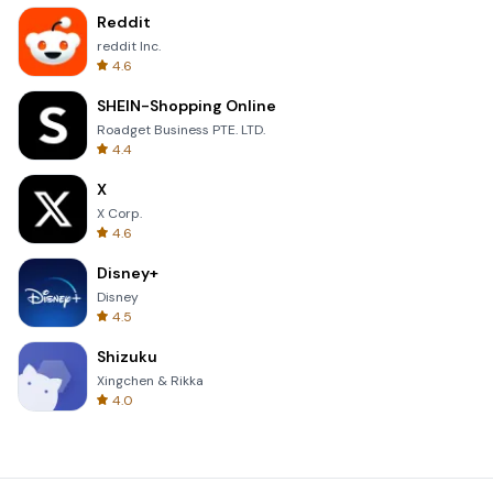
Reddit
reddit Inc.
4.6
SHEIN-Shopping Online
Roadget Business PTE. LTD.
4.4
X
X Corp.
4.6
Disney+
Disney
4.5
Shizuku
Xingchen & Rikka
4.0