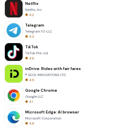
Netflix
Netflix, Inc.
4.2
Telegram
Telegram FZ-LLC
4.3
TikTok
TikTok Pte. Ltd.
4.6
inDrive. Rides with fair fares
® SUOL INNOVATIONS LTD
4.9
Google Chrome
Google LLC
4.1
Microsoft Edge: AI browser
Microsoft Corporation
4.8