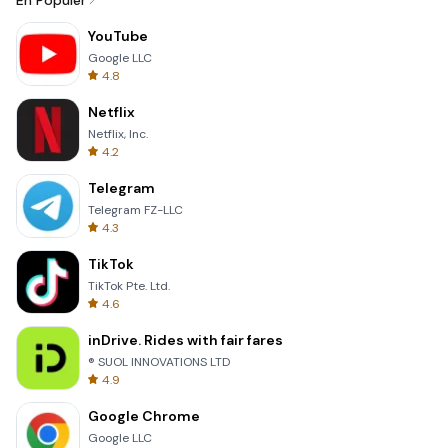
En Popüler
YouTube
Google LLC
4.8
Netflix
Netflix, Inc.
4.2
Telegram
Telegram FZ-LLC
4.3
TikTok
TikTok Pte. Ltd.
4.6
inDrive. Rides with fair fares
® SUOL INNOVATIONS LTD
4.9
Google Chrome
Google LLC