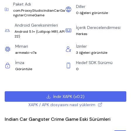
Paket Adı
Diller
com.ProxxyStudio.IndianCarGa
0 öğeleri görüntüle
ngsterCrimeGame
Android Gereksinimleri
İçerik Derecelendirmesi
Android 5.1+
(
Lollipop MR1, API
Herkes
22
)
Mimari
İzinler
armeabi-v7a
3 öğeleri görüntüle
İmza
Hedef SDK Sürümü
Görüntüle
0
İndir XAPK
(
v0.2
)
XAPK / APK dosyasını nasıl yüklerim
Indian Car Gangster Crime Game Eski Sürümleri