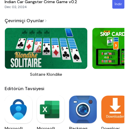
Indian Car Gangster Crime Game
v0.2
İndir
Dec 02, 2024
Çevrimiçi Oyunlar
Solitaire Klondike
Sk
Editörün Tavsiyesi
Microsoft
Microsoft
Blackmagic
Downloader