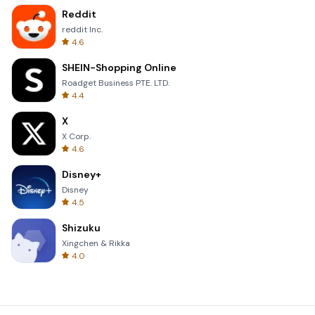
Reddit
reddit Inc.
4.6
SHEIN-Shopping Online
Roadget Business PTE. LTD.
4.4
X
X Corp.
4.6
Disney+
Disney
4.5
Shizuku
Xingchen & Rikka
4.0