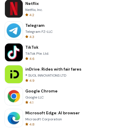
Netflix
Netflix, Inc.
4.2
Telegram
Telegram FZ-LLC
4.3
TikTok
TikTok Pte. Ltd.
4.6
inDrive. Rides with fair fares
® SUOL INNOVATIONS LTD
4.9
Google Chrome
Google LLC
4.1
Microsoft Edge: AI browser
Microsoft Corporation
4.8