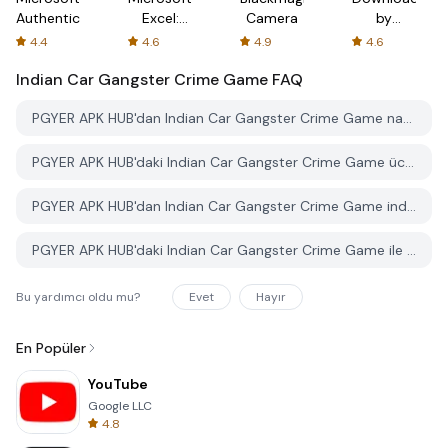
Authenticator
Excel:
Camera
by
Spreadsheets
AFTVnews
4.4
4.6
4.9
4.6
Indian Car Gangster Crime Game
FAQ
PGYER APK HUB'dan Indian Car Gangster Crime Game nasıl indirilir?
PGYER APK HUB'daki Indian Car Gangster Crime Game ücretsiz mi indirilebilir?
PGYER APK HUB'dan Indian Car Gangster Crime Game indirmek için bir hesaba ihtiyacım var mı?
PGYER APK HUB'daki Indian Car Gangster Crime Game ile ilgili bir sorunu nasıl bildirebilirim?
Bu yardımcı oldu mu?
Evet
Hayır
En Popüler
YouTube
Google LLC
4.8