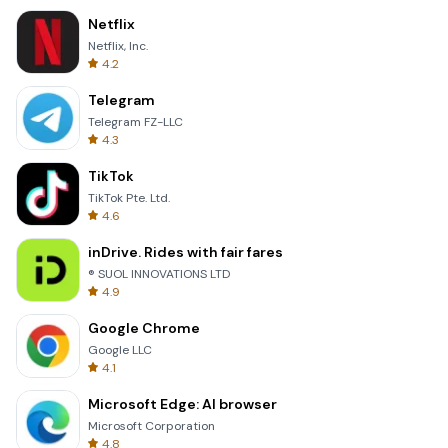
Netflix
Netflix, Inc.
4.2
Telegram
Telegram FZ-LLC
4.3
TikTok
TikTok Pte. Ltd.
4.6
inDrive. Rides with fair fares
® SUOL INNOVATIONS LTD
4.9
Google Chrome
Google LLC
4.1
Microsoft Edge: AI browser
Microsoft Corporation
4.8