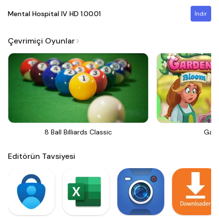
Mental Hospital IV HD
1.00.01
İndir
Çevrimiçi Oyunlar
8 Ball Billiards Classic
Gar
Editörün Tavsiyesi