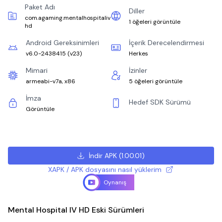
Paket Adı
Diller
com.agaming.mentalhospitaliv
1 öğeleri görüntüle
hd
Android Gereksinimleri
İçerik Derecelendirmesi
v6.0-2438415
(
v23
)
Herkes
Mimari
İzinler
armeabi-v7a, x86
5 öğeleri görüntüle
İmza
Hedef SDK Sürümü
Görüntüle
İndir APK
(
1.00.01
)
XAPK / APK dosyasını nasıl yüklerim
Oynanış
Mental Hospital IV HD Eski Sürümleri