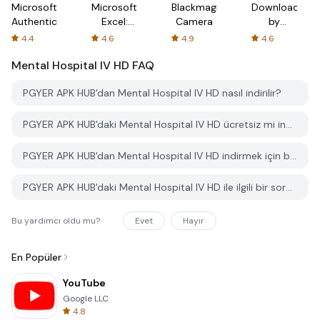
Microsoft
Microsoft
Blackmagic
Downloader
Authenticator
Excel:
Camera
by
Spreadsheets
AFTVnews
4.4
4.6
4.9
4.6
Mental Hospital IV HD
FAQ
PGYER APK HUB'dan Mental Hospital IV HD nasıl indirilir?
PGYER APK HUB'daki Mental Hospital IV HD ücretsiz mi indirilebilir?
PGYER APK HUB'dan Mental Hospital IV HD indirmek için bir hesaba ihtiyacım var mı?
PGYER APK HUB'daki Mental Hospital IV HD ile ilgili bir sorunu nasıl bildirebilirim?
Bu yardımcı oldu mu?
Evet
Hayır
En Popüler
YouTube
Google LLC
4.8