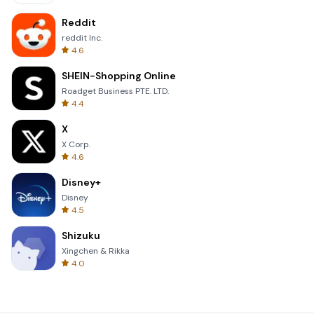
Reddit
reddit Inc.
4.6
SHEIN-Shopping Online
Roadget Business PTE. LTD.
4.4
X
X Corp.
4.6
Disney+
Disney
4.5
Shizuku
Xingchen & Rikka
4.0