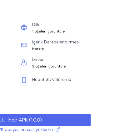
Diller
1 öğeleri görüntüle
İçerik Derecelendirmesi
Herkes
İzinler
3 öğeleri görüntüle
Hedef SDK Sürümü
İndir APK
(
1.0.0
)
K dosyasını nasıl yüklerim