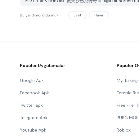
PGYER APK HUB'daki 傲天沙巴克传奇 ile ilgili bir sorunu nasıl
Bu yardımcı oldu mu?
Evet
Hayır
Popüler Uygulamalar
Popüler O
Google Apk
My Talkin
Facebook Apk
Temple Ru
Twitter apk
Free Fire:
Telegram Apk
PUBG MOB
Youtube Apk
Roblox