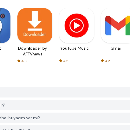
c
Downloader by
YouTube Music
Gmail
AFTVnews
4.6
4.2
4.2
ir?
a ihtiyacım var mı?