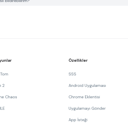
 bildirebilirim?
yunlar
Özellikler
g Tom
SSS
n 2
Android Uygulaması
 The Chaos
Chrome Eklentisi
ILE
Uygulamayı Gönder
App İsteği