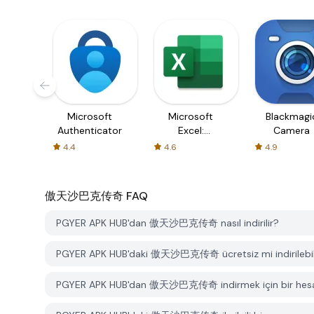
Microsoft
Microsoft
Blackmagi
Authenticator
Excel:
Camera
Spreadsheets
4.4
4.6
4.9
傲天沙巴克传奇
FAQ
PGYER APK HUB'dan 傲天沙巴克传奇 nasıl indirilir?
PGYER APK HUB'daki 傲天沙巴克传奇 ücretsiz mi indirilebil
PGYER APK HUB'dan 傲天沙巴克传奇 indirmek için bir hesab