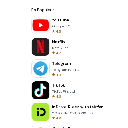
En Popüler
YouTube
Google LLC
4.8
Netflix
Netflix, Inc.
4.2
Telegram
Telegram FZ-LLC
4.3
TikTok
TikTok Pte. Ltd.
4.6
inDrive. Rides with fair fares
® SUOL INNOVATIONS LTD
4.9