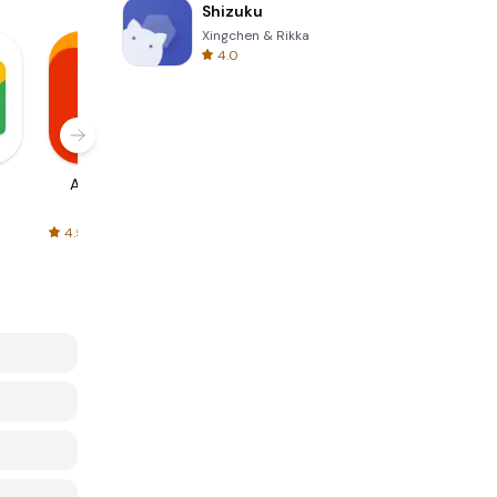
Shizuku
Xingchen & Rikka
4.0
AliExpress
Signal Private
Spotify - Music
Messenger
and Podcasts
4.5
4.3
4.6