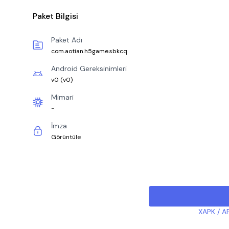
Paket Bilgisi
Paket Adı
com.aotian.h5game.sbkcq
Android Gereksinimleri
v0
(
v0
)
Mimari
-
İmza
Görüntüle
XAPK / AP