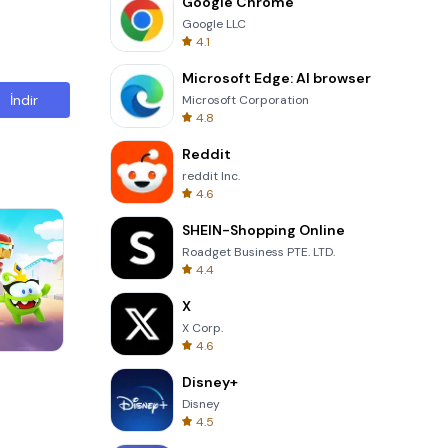
Google Chrome
Google LLC
4.1
Microsoft Edge: AI browser
İndir
Microsoft Corporation
4.8
Reddit
reddit Inc.
4.6
SHEIN-Shopping Online
Roadget Business PTE. LTD.
4.4
X
X Corp.
4.6
8 Ball Billiards Classic
Disney+
Disney
4.5