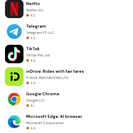
Netflix
Netflix, Inc.
4.2
Telegram
Telegram FZ-LLC
4.3
TikTok
TikTok Pte. Ltd.
4.6
inDrive. Rides with fair fares
® SUOL INNOVATIONS LTD
4.9
Google Chrome
Google LLC
4.1
Microsoft Edge: AI browser
Microsoft Corporation
4.8