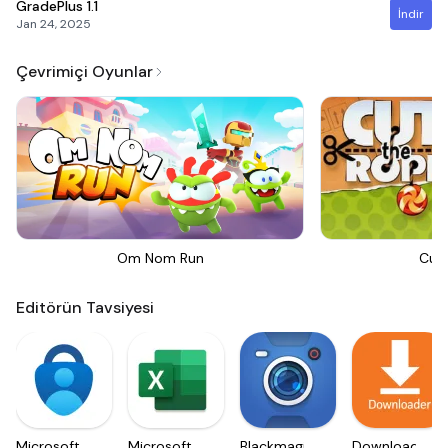
GradePlus
1.1
İndir
Jan 24, 2025
Çevrimiçi Oyunlar
Om Nom Run
Cut
Editörün Tavsiyesi
Microsoft
Microsoft
Blackmagic
Downloader