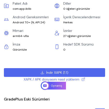
Paket Adı
Diller
com.app.iblib
0 öğeleri görüntüle
Android Gereksinimleri
İçerik Derecelendirmesi
Android 7.0+
(
N, API 24
)
Herkes
Mimari
İzinler
arm64-v8a
27 öğeleri görüntüle
İmza
Hedef SDK Sürümü
Görüntüle
0
İndir XAPK
(
1.1
)
XAPK / APK dosyasını nasıl yüklerim
Oynanış
GradePlus Eski Sürümleri