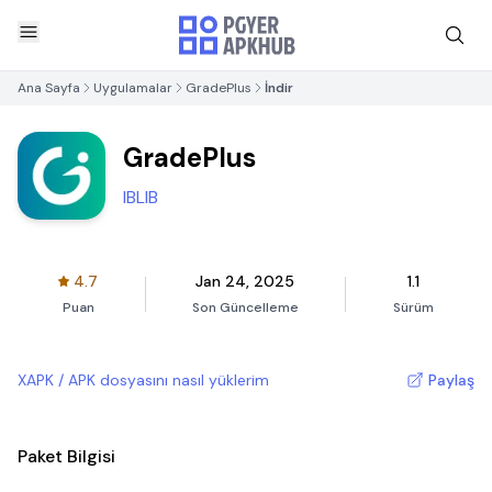
Ana Sayfa
Uygulamalar
GradePlus
İndir
GradePlus
IBLIB
4.7
Jan 24, 2025
1.1
Puan
Son Güncelleme
Sürüm
XAPK / APK dosyasını nasıl yüklerim
Paylaş
Paket Bilgisi