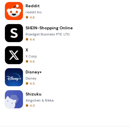
Reddit
reddit Inc.
4.6
SHEIN-Shopping Online
Roadget Business PTE. LTD.
4.4
X
X Corp.
4.6
Disney+
Disney
4.5
Shizuku
Xingchen & Rikka
4.0