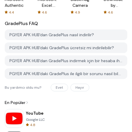
Authenticator
Excel:
Camera
by
Spreadsheets
AFTVnews
4.4
4.6
4.9
4.6
GradePlus
FAQ
PGYER APK HUB'dan GradePlus nasıl indirilir?
PGYER APK HUB'daki GradePlus ücretsiz mi indirilebilir?
PGYER APK HUB'dan GradePlus indirmek için bir hesaba ihtiyacım var mı?
PGYER APK HUB'daki GradePlus ile ilgili bir sorunu nasıl bildirebilirim?
Bu yardımcı oldu mu?
Evet
Hayır
En Popüler
YouTube
Google LLC
4.8