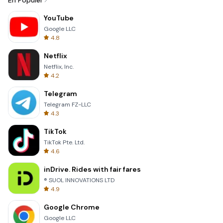
En Popüler
YouTube
Google LLC
4.8
Netflix
Netflix, Inc.
4.2
Telegram
Telegram FZ-LLC
4.3
TikTok
TikTok Pte. Ltd.
4.6
inDrive. Rides with fair fares
® SUOL INNOVATIONS LTD
4.9
Google Chrome
Google LLC