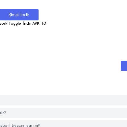
Şimdi İndir
work Toggle
İndir APK
1.0
lir?
aba ihtiyacım var mı?