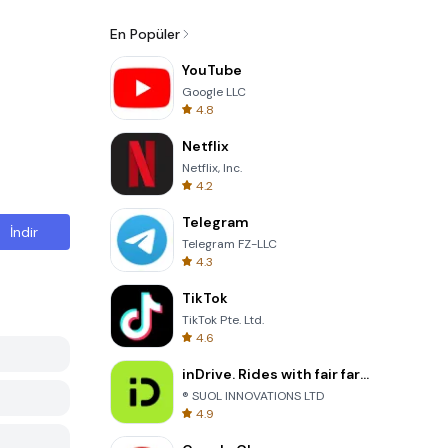
En Popüler
YouTube
Google LLC
4.8
Netflix
Netflix, Inc.
4.2
Telegram
İndir
Telegram FZ-LLC
4.3
TikTok
TikTok Pte. Ltd.
4.6
inDrive. Rides with fair fares
® SUOL INNOVATIONS LTD
4.9