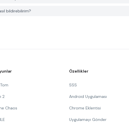
ıl bildirebilirim?
yunlar
Özellikler
g Tom
SSS
n 2
Android Uygulaması
 The Chaos
Chrome Eklentisi
ILE
Uygulamayı Gönder