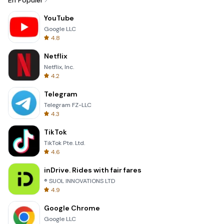
En Popüler
YouTube
Google LLC
4.8
Netflix
Netflix, Inc.
4.2
Telegram
Telegram FZ-LLC
4.3
TikTok
TikTok Pte. Ltd.
4.6
inDrive. Rides with fair fares
® SUOL INNOVATIONS LTD
4.9
Google Chrome
Google LLC