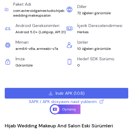
Paket Adı
Diller
com.asteroidgamestudio.hijab.
72 öğeleri görüntüle
wedding.makeupsalon
Android Gereksinimleri
İçerik Derecelendirmesi
Android 5.0+
(
Lollipop, API 21
)
Herkes
Mimari
İzinler
arm64-v8a, armeabi-v7a
10 öğeleri görüntüle
İmza
Hedef SDK Sürümü
Görüntüle
0
İndir APK
(
1.0.8
)
XAPK / APK dosyasını nasıl yüklerim
Oynanış
Hijab Wedding Makeup And Salon Eski Sürümleri