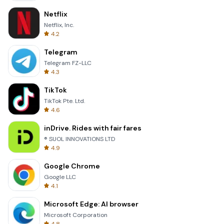
Netflix
Netflix, Inc.
4.2
Telegram
Telegram FZ-LLC
4.3
TikTok
TikTok Pte. Ltd.
4.6
inDrive. Rides with fair fares
® SUOL INNOVATIONS LTD
4.9
Google Chrome
Google LLC
4.1
Microsoft Edge: AI browser
Microsoft Corporation