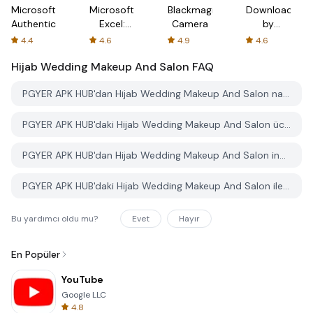
Microsoft
Microsoft
Blackmagic
Downloader
Authenticator
Excel:
Camera
by
Spreadsheets
AFTVnews
4.4
4.6
4.9
4.6
Hijab Wedding Makeup And Salon
FAQ
PGYER APK HUB'dan Hijab Wedding Makeup And Salon nasıl indirilir?
PGYER APK HUB'daki Hijab Wedding Makeup And Salon ücretsiz mi indirilebilir?
PGYER APK HUB'dan Hijab Wedding Makeup And Salon indirmek için bir hesaba ihtiyacım var mı?
PGYER APK HUB'daki Hijab Wedding Makeup And Salon ile ilgili bir sorunu nasıl bildirebilirim?
Bu yardımcı oldu mu?
Evet
Hayır
En Popüler
YouTube
Google LLC
4.8