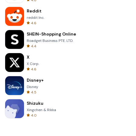
4.8
Reddit
reddit Inc.
4.6
SHEIN-Shopping Online
Roadget Business PTE. LTD.
4.4
X
X Corp.
4.6
Disney+
Disney
4.5
Shizuku
Xingchen & Rikka
4.0