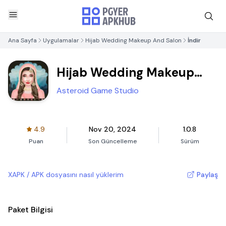
Ana Sayfa
Uygulamalar
Hijab Wedding Makeup And Salon
İndir
Hijab Wedding Makeup
And Salon
Asteroid Game Studio
4.9
Nov 20, 2024
1.0.8
Puan
Son Güncelleme
Sürüm
XAPK / APK dosyasını nasıl yüklerim
Paylaş
Paket Bilgisi