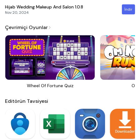
Hijab Wedding Makeup And Salon
1.0.8
İndir
Nov 20, 2024
Çevrimiçi Oyunlar
Wheel Of Fortune Quiz
Om 
Editörün Tavsiyesi