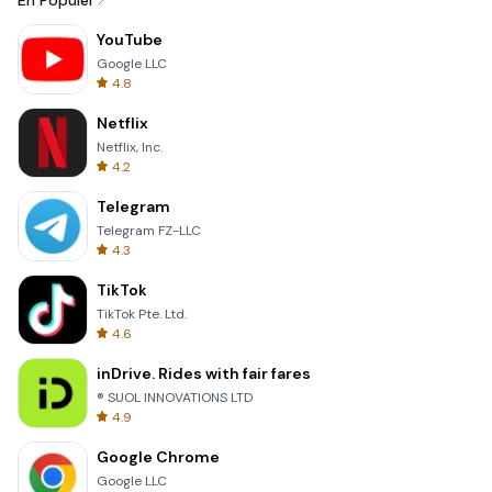
En Popüler
YouTube
Google LLC
4.8
Netflix
Netflix, Inc.
4.2
Telegram
Telegram FZ-LLC
4.3
TikTok
TikTok Pte. Ltd.
4.6
inDrive. Rides with fair fares
® SUOL INNOVATIONS LTD
4.9
Google Chrome
Google LLC