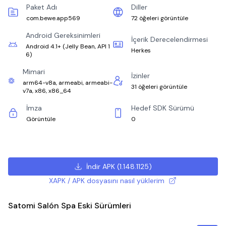
Paket Adı
Diller
com.bewe.app569
72 öğeleri görüntüle
Android Gereksinimleri
İçerik Derecelendirmesi
Android 4.1+
(
Jelly Bean, API 1
Herkes
6
)
Mimari
İzinler
arm64-v8a, armeabi, armeabi-
31 öğeleri görüntüle
v7a, x86, x86_64
İmza
Hedef SDK Sürümü
Görüntüle
0
İndir APK
(
1.148.1125
)
XAPK / APK dosyasını nasıl yüklerim
Satomi Salón Spa Eski Sürümleri