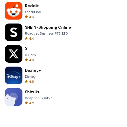
Reddit
reddit Inc.
4.6
SHEIN-Shopping Online
Roadget Business PTE. LTD.
4.4
X
X Corp.
4.6
Disney+
Disney
4.5
Shizuku
Xingchen & Rikka
4.0