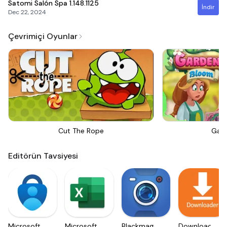
Satomi Salón Spa
1.148.1125
İndir
Dec 22, 2024
Çevrimiçi Oyunlar
Cut The Rope
Gar
Editörün Tavsiyesi
Microsoft
Microsoft
Blackmagic
Downloader