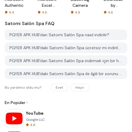
Authenticator
Excel:
Camera
by
Spreadsheets
AFTVnews
4.4
4.6
4.9
4.6
Satomi Salón Spa
FAQ
PGYER APK HUB'dan Satomi Salón Spa nasıl indirilir?
PGYER APK HUB'daki Satomi Salón Spa ücretsiz mi indirilebilir?
PGYER APK HUB'dan Satomi Salón Spa indirmek için bir hesaba ihtiyacım var mı?
PGYER APK HUB'daki Satomi Salón Spa ile ilgili bir sorunu nasıl bildirebilirim?
Bu yardımcı oldu mu?
Evet
Hayır
En Popüler
YouTube
Google LLC
4.8