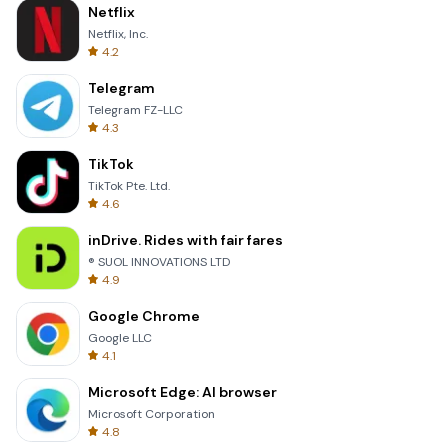
Netflix
Netflix, Inc.
4.2
Telegram
Telegram FZ-LLC
4.3
TikTok
TikTok Pte. Ltd.
4.6
inDrive. Rides with fair fares
® SUOL INNOVATIONS LTD
4.9
Google Chrome
Google LLC
4.1
Microsoft Edge: AI browser
Microsoft Corporation
4.8