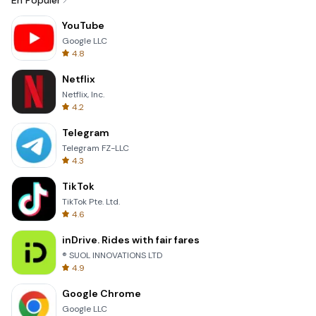
En Popüler
YouTube
Google LLC
4.8
Netflix
Netflix, Inc.
4.2
Telegram
Telegram FZ-LLC
4.3
TikTok
TikTok Pte. Ltd.
4.6
inDrive. Rides with fair fares
® SUOL INNOVATIONS LTD
4.9
Google Chrome
Google LLC