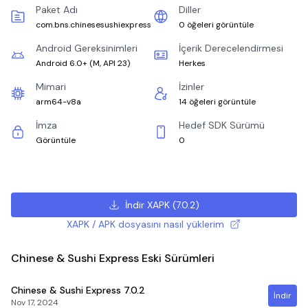
Paket Adı
Diller
com.bns.chinesesushiexpress
0 öğeleri görüntüle
Android Gereksinimleri
İçerik Derecelendirmesi
Android 6.0+
(
M, API 23
)
Herkes
Mimari
İzinler
arm64-v8a
14 öğeleri görüntüle
İmza
Hedef SDK Sürümü
Görüntüle
0
İndir XAPK
(
7.0.2
)
XAPK / APK dosyasını nasıl yüklerim
Chinese & Sushi Express Eski Sürümleri
Chinese & Sushi Express
7.0.2
İndir
Nov 17, 2024