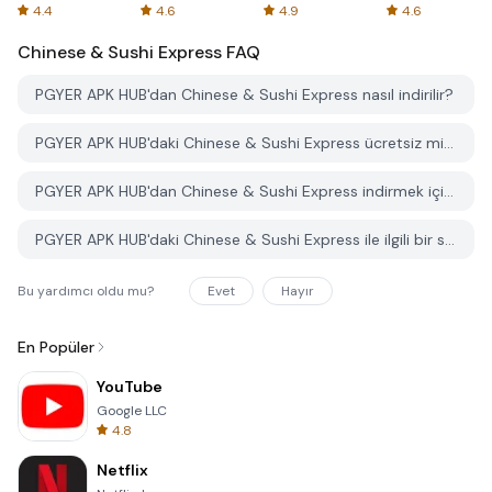
Spreadsheets
AFTVnews
4.4
4.6
4.9
4.6
Chinese & Sushi Express
FAQ
PGYER APK HUB'dan Chinese & Sushi Express nasıl indirilir?
PGYER APK HUB'daki Chinese & Sushi Express ücretsiz mi indirilebilir?
PGYER APK HUB'dan Chinese & Sushi Express indirmek için bir hesaba ihtiyacım var mı?
PGYER APK HUB'daki Chinese & Sushi Express ile ilgili bir sorunu nasıl bildirebilirim?
Bu yardımcı oldu mu?
Evet
Hayır
En Popüler
YouTube
Google LLC
4.8
Netflix