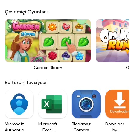
Çevrimiçi Oyunlar
Garden Bloom
Om 
Editörün Tavsiyesi
Microsoft
Microsoft
Blackmagic
Downloader
Authenticator
Excel:
Camera
by