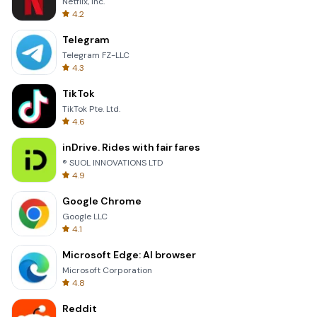
Netflix, Inc.
4.2
Telegram
Telegram FZ-LLC
4.3
TikTok
TikTok Pte. Ltd.
4.6
inDrive. Rides with fair fares
® SUOL INNOVATIONS LTD
4.9
Google Chrome
Google LLC
4.1
Microsoft Edge: AI browser
Microsoft Corporation
4.8
Reddit