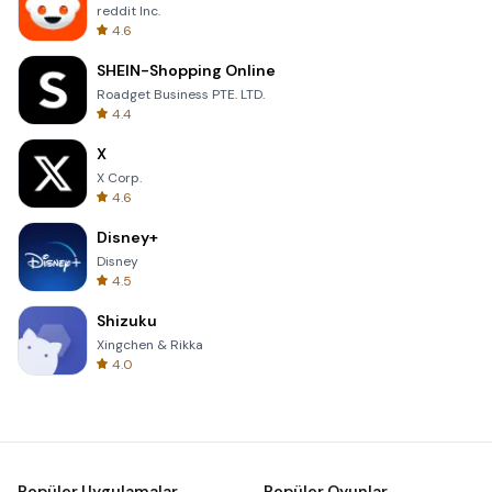
reddit Inc.
4.6
SHEIN-Shopping Online
Roadget Business PTE. LTD.
4.4
X
X Corp.
4.6
Disney+
Disney
4.5
Shizuku
Xingchen & Rikka
4.0
Popüler Uygulamalar
Popüler Oyunlar