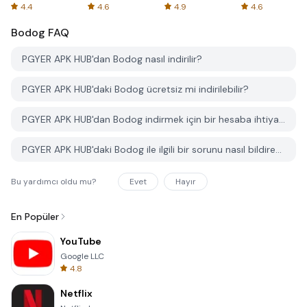
Spreadsheets
AFTVnews
4.4
4.6
4.9
4.6
Bodog
FAQ
PGYER APK HUB'dan Bodog nasıl indirilir?
PGYER APK HUB'daki Bodog ücretsiz mi indirilebilir?
PGYER APK HUB'dan Bodog indirmek için bir hesaba ihtiyacım var mı?
PGYER APK HUB'daki Bodog ile ilgili bir sorunu nasıl bildirebilirim?
Bu yardımcı oldu mu?
Evet
Hayır
En Popüler
YouTube
Google LLC
4.8
Netflix