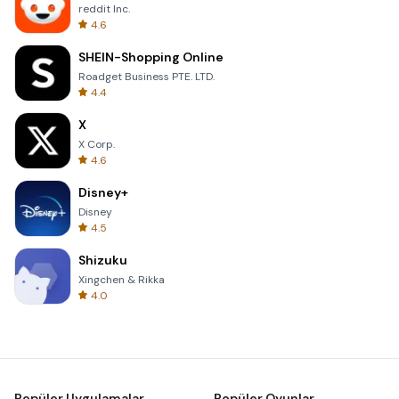
reddit Inc.
4.6
SHEIN-Shopping Online
Roadget Business PTE. LTD.
4.4
X
X Corp.
4.6
Disney+
Disney
4.5
Shizuku
Xingchen & Rikka
4.0
Popüler Uygulamalar
Popüler Oyunlar