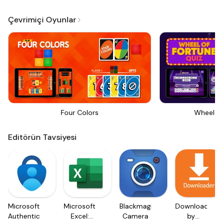
Çevrimiçi Oyunlar
Four Colors
Wheel Of
Editörün Tavsiyesi
Microsoft
Microsoft
Blackmagic
Downloader
Authenticator
Excel:
Camera
by