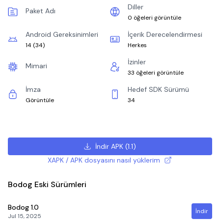
Diller
Paket Adı
0 öğeleri görüntüle
Android Gereksinimleri
İçerik Derecelendirmesi
14
(
34
)
Herkes
İzinler
Mimari
33 öğeleri görüntüle
İmza
Hedef SDK Sürümü
Görüntüle
34
İndir APK
(
1.1
)
XAPK / APK dosyasını nasıl yüklerim
Bodog Eski Sürümleri
Bodog
1.0
İndir
Jul 15, 2025