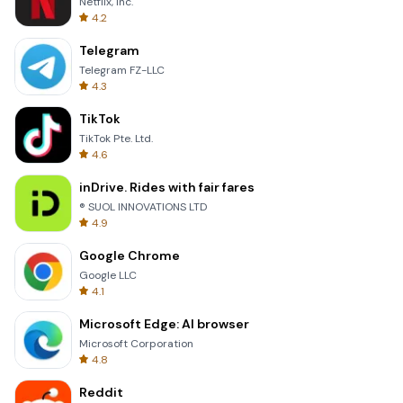
Netflix, Inc.
4.2
Telegram
Telegram FZ-LLC
4.3
TikTok
TikTok Pte. Ltd.
4.6
inDrive. Rides with fair fares
® SUOL INNOVATIONS LTD
4.9
Google Chrome
Google LLC
4.1
Microsoft Edge: AI browser
Microsoft Corporation
4.8
Reddit