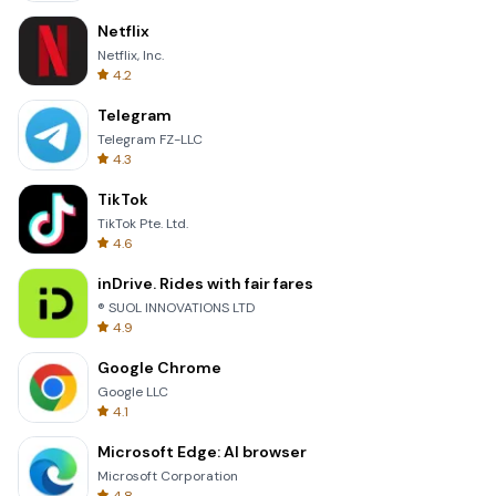
Netflix
Netflix, Inc.
4.2
Telegram
Telegram FZ-LLC
4.3
TikTok
TikTok Pte. Ltd.
4.6
inDrive. Rides with fair fares
® SUOL INNOVATIONS LTD
4.9
Google Chrome
Google LLC
4.1
Microsoft Edge: AI browser
Microsoft Corporation