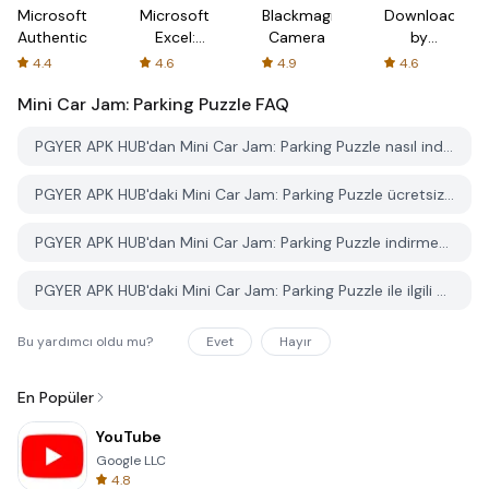
Microsoft
Microsoft
Blackmagic
Downloader
Authenticator
Excel:
Camera
by
Spreadsheets
AFTVnews
4.4
4.6
4.9
4.6
Mini Car Jam: Parking Puzzle
FAQ
PGYER APK HUB'dan Mini Car Jam: Parking Puzzle nasıl indirilir?
PGYER APK HUB'daki Mini Car Jam: Parking Puzzle ücretsiz mi indirilebilir?
PGYER APK HUB'dan Mini Car Jam: Parking Puzzle indirmek için bir hesaba ihtiyacım var mı?
PGYER APK HUB'daki Mini Car Jam: Parking Puzzle ile ilgili bir sorunu nasıl bildirebilirim?
Bu yardımcı oldu mu?
Evet
Hayır
En Popüler
YouTube
Google LLC
4.8