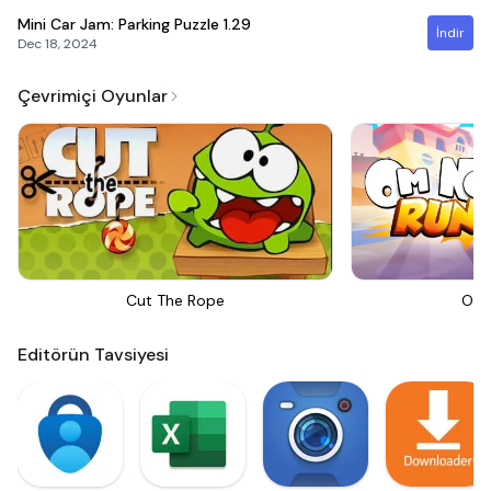
Mini Car Jam: Parking Puzzle
1.29
İndir
Dec 18, 2024
Çevrimiçi Oyunlar
Cut The Rope
Om 
Editörün Tavsiyesi