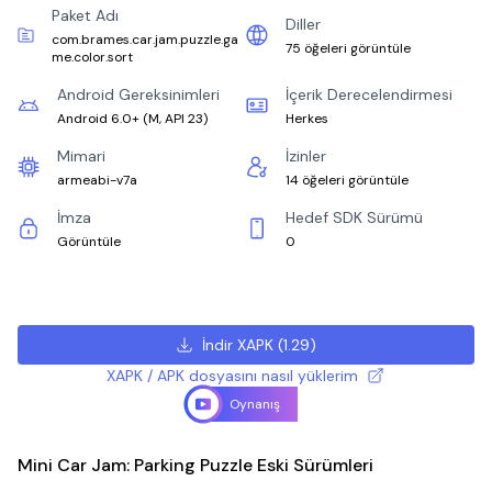
Paket Adı
Diller
com.brames.car.jam.puzzle.ga
75 öğeleri görüntüle
me.color.sort
Android Gereksinimleri
İçerik Derecelendirmesi
Android 6.0+
(
M, API 23
)
Herkes
Mimari
İzinler
armeabi-v7a
14 öğeleri görüntüle
İmza
Hedef SDK Sürümü
Görüntüle
0
İndir XAPK
(
1.29
)
XAPK / APK dosyasını nasıl yüklerim
Oynanış
Mini Car Jam: Parking Puzzle Eski Sürümleri