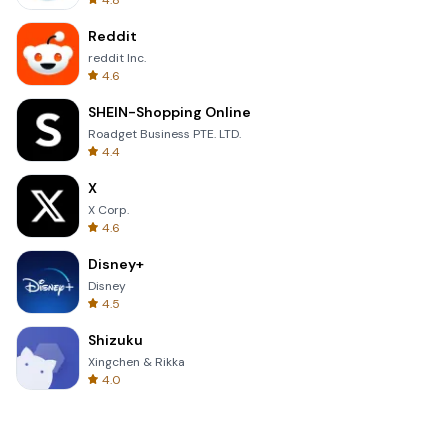
4.8
Reddit
reddit Inc.
4.6
SHEIN-Shopping Online
Roadget Business PTE. LTD.
4.4
X
X Corp.
4.6
Disney+
Disney
4.5
Shizuku
Xingchen & Rikka
4.0