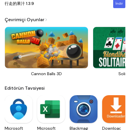
行走的果汁
1.3.9
İndir
Çevrimiçi Oyunlar
Cannon Balls 3D
Solita
Editörün Tavsiyesi
Microsoft
Microsoft
Blackmagic
Downloader