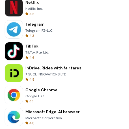
Netflix
Netflix, Inc.
4.2
Telegram
Telegram FZ-LLC
4.3
TikTok
TikTok Pte. Ltd.
4.6
inDrive. Rides with fair fares
® SUOL INNOVATIONS LTD
4.9
Google Chrome
Google LLC
4.1
Microsoft Edge: AI browser
Microsoft Corporation
4.8