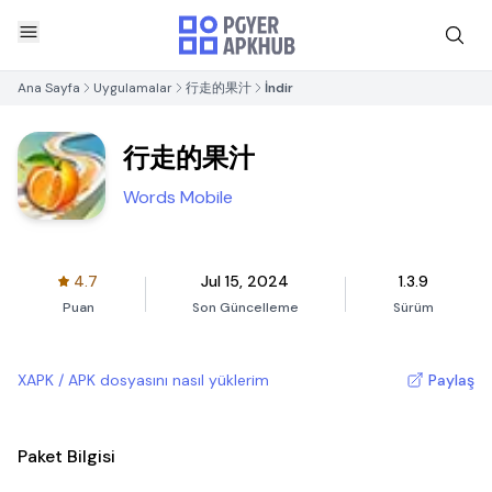
Ana Sayfa
Uygulamalar
行走的果汁
İndir
行走的果汁
Words Mobile
4.7
Jul 15, 2024
1.3.9
Puan
Son Güncelleme
Sürüm
XAPK / APK dosyasını nasıl yüklerim
Paylaş
Paket Bilgisi