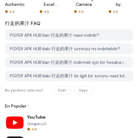
Authenticator
Excel:
Camera
by
Spreadsheets
AFTVnews
4.4
4.6
4.9
4.6
行走的果汁
FAQ
PGYER APK HUB'dan 行走的果汁 nasıl indirilir?
PGYER APK HUB'daki 行走的果汁 ücretsiz mi indirilebilir?
PGYER APK HUB'dan 行走的果汁 indirmek için bir hesaba ihtiyacım var mı?
PGYER APK HUB'daki 行走的果汁 ile ilgili bir sorunu nasıl bildirebilirim?
Bu yardımcı oldu mu?
Evet
Hayır
En Popüler
YouTube
Google LLC
4.8