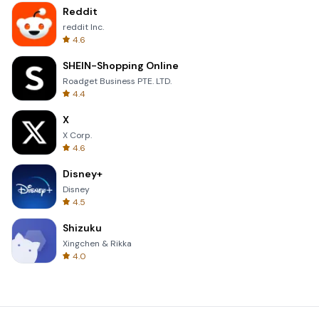
Reddit
reddit Inc.
4.6
SHEIN-Shopping Online
Roadget Business PTE. LTD.
4.4
X
X Corp.
4.6
Disney+
Disney
4.5
Shizuku
Xingchen & Rikka
4.0