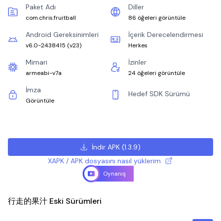
Paket Adı
Diller
com.chris.fruitball
86 öğeleri görüntüle
Android Gereksinimleri
İçerik Derecelendirmesi
v6.0-2438415
(
v23
)
Herkes
Mimari
İzinler
armeabi-v7a
24 öğeleri görüntüle
İmza
Hedef SDK Sürümü
Görüntüle
İndir APK
(
1.3.9
)
XAPK / APK dosyasını nasıl yüklerim
Oynanış
行走的果汁 Eski Sürümleri