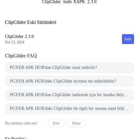
ClipGlider
İndir XAPK
2.3.0
ClipGlider Eski Sürümleri
ClipGlider
2.3.0
İndir
Oct 13, 2024
ClipGlider
FAQ
PGYER APK HUB'dan ClipGlider nasıl indirilir?
PGYER APK HUB'daki ClipGlider ücretsiz mi indirilebilir?
PGYER APK HUB'dan ClipGlider indirmek için bir hesaba ihtiyacım var mı?
PGYER APK HUB'daki ClipGlider ile ilgili bir sorunu nasıl bildirebilirim?
Bu yardımcı oldu mu?
Evet
Hayır
En Popüler