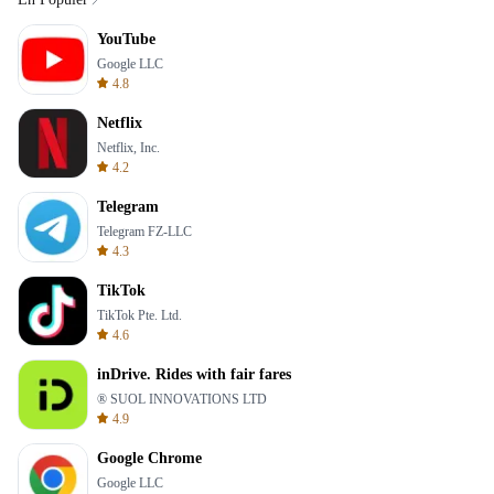
YouTube
Google LLC
4.8
Netflix
Netflix, Inc.
4.2
Telegram
Telegram FZ-LLC
4.3
TikTok
TikTok Pte. Ltd.
4.6
inDrive. Rides with fair fares
® SUOL INNOVATIONS LTD
4.9
Google Chrome
Google LLC