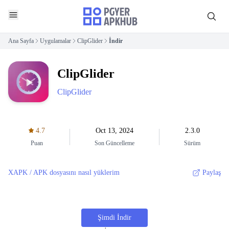
Ana Sayfa
Uygulamalar
ClipGlider
İndir
ClipGlider
ClipGlider
4.7
Oct 13, 2024
2.3.0
Puan
Son Güncelleme
Sürüm
XAPK / APK dosyasını nasıl yüklerim
Paylaş
Şimdi İndir