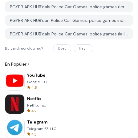
PGYER APK HUB'daki Police Car Games: police games ücretsiz mi indirilebilir?
PGYER APK HUB'dan Police Car Games: police games indirmek için bir hesaba ihtiyacım var mı?
PGYER APK HUB'daki Police Car Games: police games ile ilgili bir sorunu nasıl bildirebilirim?
Bu yardımcı oldu mu?
Evet
Hayır
En Popüler
YouTube
Google LLC
4.8
Netflix
Netflix, Inc.
4.2
Telegram
Telegram FZ-LLC
4.3