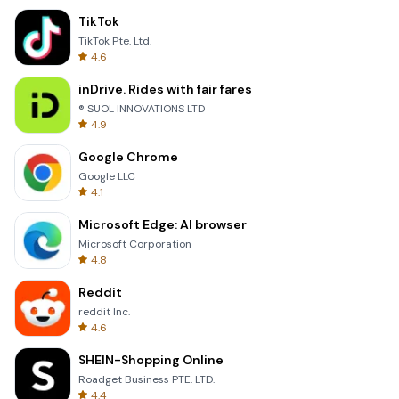
TikTok
TikTok Pte. Ltd.
4.6
inDrive. Rides with fair fares
® SUOL INNOVATIONS LTD
4.9
Google Chrome
Google LLC
4.1
Microsoft Edge: AI browser
Microsoft Corporation
4.8
Reddit
reddit Inc.
4.6
SHEIN-Shopping Online
Roadget Business PTE. LTD.
4.4