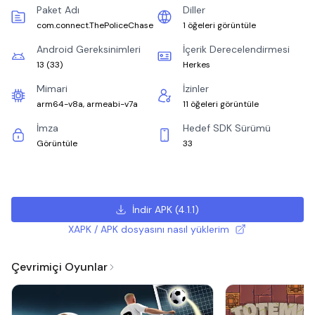
Paket Adı
Diller
com.connect.ThePoliceChase
1 öğeleri görüntüle
Android Gereksinimleri
İçerik Derecelendirmesi
13
(
33
)
Herkes
Mimari
İzinler
arm64-v8a, armeabi-v7a
11 öğeleri görüntüle
İmza
Hedef SDK Sürümü
Görüntüle
33
İndir APK
(
4.1.1
)
XAPK / APK dosyasını nasıl yüklerim
Çevrimiçi Oyunlar