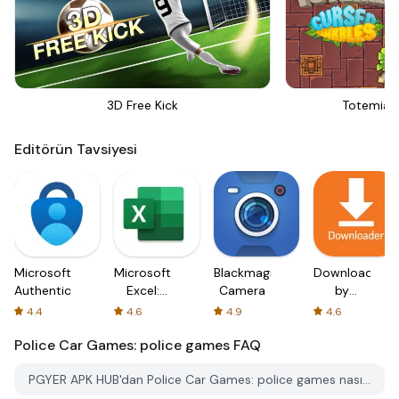
3D Free Kick
Totemia 
Editörün Tavsiyesi
Microsoft
Microsoft
Blackmagic
Downloader
Authenticator
Excel:
Camera
by
Spreadsheets
AFTVnews
4.4
4.6
4.9
4.6
Police Car Games: police games
FAQ
PGYER APK HUB'dan Police Car Games: police games nasıl indirilir?