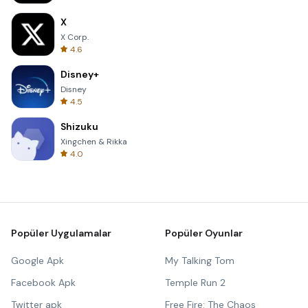
X
X Corp.
4.6
Disney+
Disney
4.5
Shizuku
Xingchen & Rikka
4.0
Popüler Uygulamalar
Popüler Oyunlar
Google Apk
My Talking Tom
Facebook Apk
Temple Run 2
Twitter apk
Free Fire: The Chaos