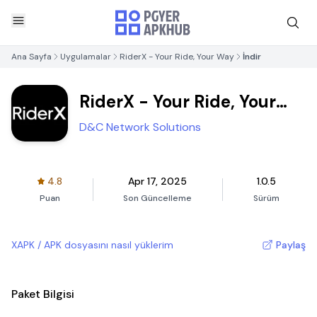
Ana Sayfa
Uygulamalar
RiderX - Your Ride, Your Way
İndir
RiderX - Your Ride, Your
Way
D&C Network Solutions
4.8
Apr 17, 2025
1.0.5
Puan
Son Güncelleme
Sürüm
XAPK / APK dosyasını nasıl yüklerim
Paylaş
Paket Bilgisi