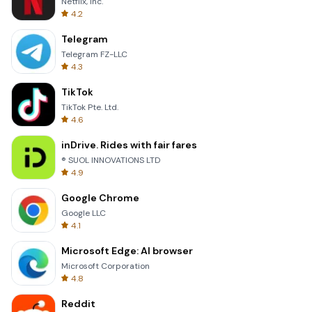
Netflix, Inc.
4.2
Telegram
Telegram FZ-LLC
4.3
TikTok
TikTok Pte. Ltd.
4.6
inDrive. Rides with fair fares
® SUOL INNOVATIONS LTD
4.9
Google Chrome
Google LLC
4.1
Microsoft Edge: AI browser
Microsoft Corporation
4.8
Reddit