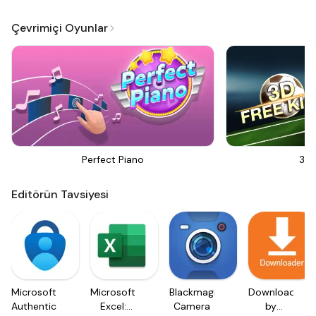
Çevrimiçi Oyunlar
Perfect Piano
3D 
Editörün Tavsiyesi
Microsoft
Microsoft
Blackmagic
Downloader
Authenticator
Excel:
Camera
by