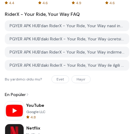
Spreadsheets
AFTVnews
4.4
4.6
4.9
4.6
RiderX - Your Ride, Your Way
FAQ
PGYER APK HUB'dan RiderX - Your Ride, Your Way nasıl indirilir?
PGYER APK HUB'daki RiderX - Your Ride, Your Way ücretsiz mi indirilebilir?
PGYER APK HUB'dan RiderX - Your Ride, Your Way indirmek için bir hesaba ihtiyacım var mı?
PGYER APK HUB'daki RiderX - Your Ride, Your Way ile ilgili bir sorunu nasıl bildirebilirim?
Bu yardımcı oldu mu?
Evet
Hayır
En Popüler
YouTube
Google LLC
4.8
Netflix