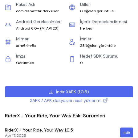
Paket Adı
Diller
com.dispatchriderx.user
0 öğeleri görüntüle
Android Gereksinimleri
İçerik Derecelendirmesi
Android 6.0+
(
M, API 23
)
Herkes
Mimari
İzinler
arm64-v8a
28 öğeleri görüntüle
İmza
Hedef SDK Sürümü
Görüntüle
0
İndir XAPK
(
1.0.5
)
XAPK / APK dosyasını nasıl yüklerim
RiderX - Your Ride, Your Way Eski Sürümleri
RiderX - Your Ride, Your Way
1.0.5
İndir
Apr 17, 2025