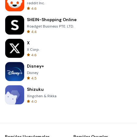
reddit Inc.
4.6
SHEIN-Shopping Online
Roadget Business PTE. LTD.
4.4
X
X Corp.
4.6
Disney+
Disney
4.5
Shizuku
Xingchen & Rikka
4.0
Popüler Uygulamalar
Popüler Oyunlar