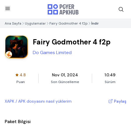
Ana Sayfa
Uygulamalar
Fairy Godmother 4 f2p
İndir
Fairy Godmother 4 f2p
Do Games Limited
4.8
Nov 01, 2024
1.0.49
Puan
Son Güncelleme
Sürüm
XAPK / APK dosyasını nasıl yüklerim
Paylaş
Paket Bilgisi