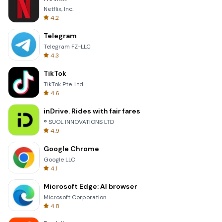
Netflix, Inc.
4.2
Telegram
Telegram FZ-LLC
4.3
TikTok
TikTok Pte. Ltd.
4.6
inDrive. Rides with fair fares
® SUOL INNOVATIONS LTD
4.9
Google Chrome
Google LLC
4.1
Microsoft Edge: AI browser
Microsoft Corporation
4.8