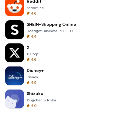
Reddit
reddit Inc.
4.6
SHEIN-Shopping Online
Roadget Business PTE. LTD.
4.4
X
X Corp.
4.6
Disney+
Disney
4.5
Shizuku
Xingchen & Rikka
4.0