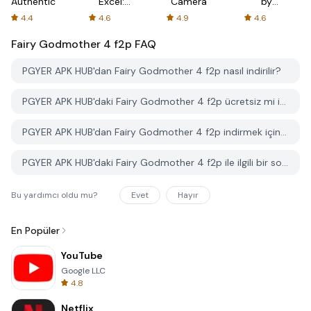
Authenticator
Excel:
Camera
by
Spreadsheets
AFTVnews
4.4
4.6
4.9
4.6
Fairy Godmother 4 f2p
FAQ
PGYER APK HUB'dan Fairy Godmother 4 f2p nasıl indirilir?
PGYER APK HUB'daki Fairy Godmother 4 f2p ücretsiz mi indirilebilir?
PGYER APK HUB'dan Fairy Godmother 4 f2p indirmek için bir hesaba ihtiyacım var mı?
PGYER APK HUB'daki Fairy Godmother 4 f2p ile ilgili bir sorunu nasıl bildirebilirim?
Bu yardımcı oldu mu?
Evet
Hayır
En Popüler
YouTube
Google LLC
4.8
Netflix