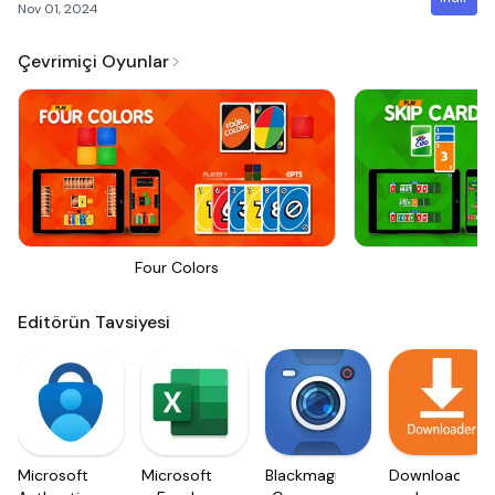
Nov 01, 2024
Çevrimiçi Oyunlar
Four Colors
Sk
Editörün Tavsiyesi
Microsoft
Microsoft
Blackmagic
Downloader