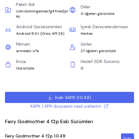
Paket Adı
Diller
com.dominigames.fg4.free2pl
0 öğeleri görüntüle
ay
Android Gereksinimleri
İçerik Derecelendirmesi
Android 8.0+
(
Oreo, API 26
)
Herkes
Mimari
İzinler
armeabi-v7a
27 öğeleri görüntüle
İmza
Hedef SDK Sürümü
Görüntüle
0
İndir XAPK
(
1.0.49
)
XAPK / APK dosyasını nasıl yüklerim
Fairy Godmother 4 f2p Eski Sürümleri
Fairy Godmother 4 f2p
1.0.49
İndir