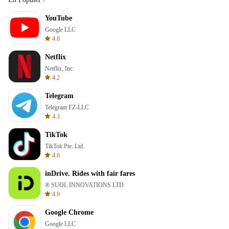
YouTube
Google LLC
4.8
Netflix
Netflix, Inc.
4.2
Telegram
Telegram FZ-LLC
4.3
TikTok
TikTok Pte. Ltd.
4.6
inDrive. Rides with fair fares
® SUOL INNOVATIONS LTD
4.9
Google Chrome
Google LLC