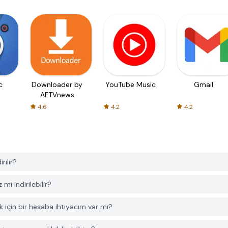
c
Downloader by
YouTube Music
Gmail
AFTVnews
4.6
4.2
4.2
ilir?
 indirilebilir?
çin bir hesaba ihtiyacım var mı?