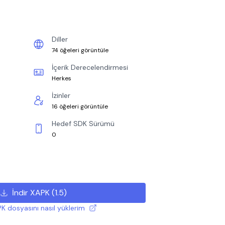
Diller
74 öğeleri görüntüle
İçerik Derecelendirmesi
Herkes
İzinler
16 öğeleri görüntüle
Hedef SDK Sürümü
0
İndir XAPK
(
1.5
)
K dosyasını nasıl yüklerim