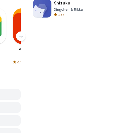
Shizuku
Xingchen & Rikka
4.0
AliExpress
Signal Private
Spotify - Music
Messenger
and Podcasts
4.5
4.3
4.6