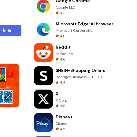
Google Chrome
Google LLC
4.1
Microsoft Edge: AI browser
İndir
Microsoft Corporation
4.8
Reddit
reddit Inc.
4.6
SHEIN-Shopping Online
Roadget Business PTE. LTD.
4.4
X
X Corp.
4.6
Words of Wonders
Disney+
Disney
4.5