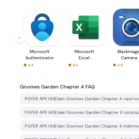
Microsoft
Microsoft
Blackmagi
Authenticator
Excel:
Camera
Spreadsheets
4.4
4.6
4.9
Gnomes Garden Chapter 4
FAQ
PGYER APK HUB'dan Gnomes Garden Chapter 4 nasıl indir
PGYER APK HUB'daki Gnomes Garden Chapter 4 ücretsiz mi
PGYER APK HUB'dan Gnomes Garden Chapter 4 indirmek i