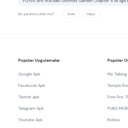
PGYER APK HUB'daki Gnomes Garden Chapter 4 ile ilgili bir
Bu yardımcı oldu mu?
Evet
Hayır
Popüler Uygulamalar
Popüler O
Google Apk
My Talkin
Facebook Apk
Temple Ru
Twitter apk
Free Fire:
Telegram Apk
PUBG MOB
Youtube Apk
Roblox