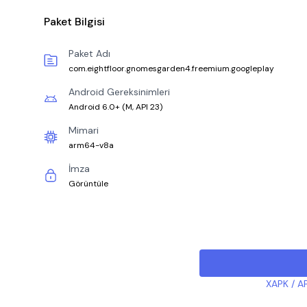
Paket Bilgisi
Paket Adı
com.eightfloor.gnomesgarden4.freemium.googleplay
Android Gereksinimleri
Android 6.0+
(
M, API 23
)
Mimari
arm64-v8a
İmza
Görüntüle
XAPK / AP