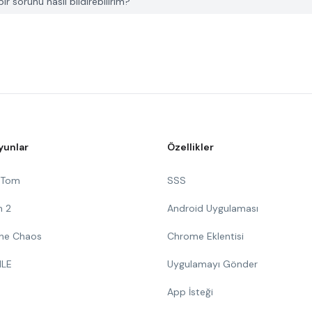
 sorunu nasıl bildirebilirim?
yunlar
Özellikler
g Tom
SSS
n 2
Android Uygulaması
 The Chaos
Chrome Eklentisi
ILE
Uygulamayı Gönder
App İsteği