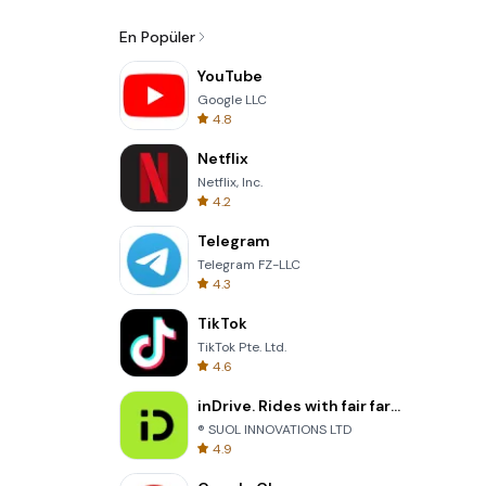
En Popüler
YouTube
Google LLC
4.8
Netflix
Netflix, Inc.
4.2
Telegram
Telegram FZ-LLC
4.3
TikTok
TikTok Pte. Ltd.
4.6
inDrive. Rides with fair fares
® SUOL INNOVATIONS LTD
4.9