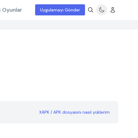
i Oyunlar
Uygulamayı Gönder
XAPK / APK dosyasını nasıl yüklerim