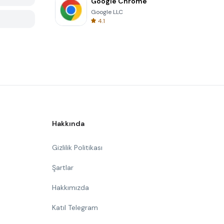
Google Chrome
Google LLC
4.1
Hakkında
Gizlilik Politikası
Şartlar
Hakkımızda
Katıl Telegram