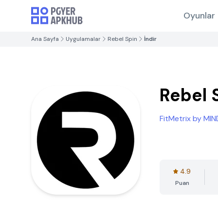
Oyunlar
Ana Sayfa
Uygulamalar
Rebel Spin
İndir
Rebel 
FitMetrix by MI
4.9
Puan