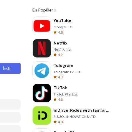
En Popüler
YouTube
Google LLC
4.8
Netflix
Netflix, Inc.
4.2
Telegram
İndir
Telegram FZ-LLC
4.3
TikTok
TikTok Pte. Ltd.
4.6
inDrive. Rides with fair fares
® SUOL INNOVATIONS LTD
4.9