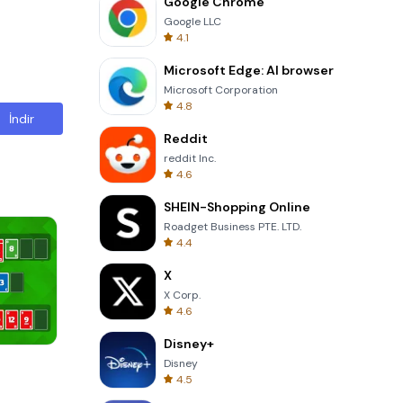
Google Chrome
Google LLC
4.1
Microsoft Edge: AI browser
Microsoft Corporation
4.8
İndir
Reddit
reddit Inc.
4.6
SHEIN-Shopping Online
Roadget Business PTE. LTD.
4.4
X
X Corp.
4.6
Disney+
3D Free Kick
Disney
4.5