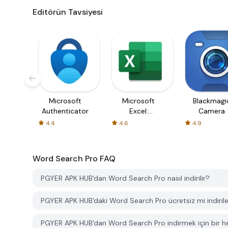
Editörün Tavsiyesi
Microsoft
Microsoft
Blackmagi
Authenticator
Excel:
Camera
Spreadsheets
4.4
4.6
4.9
Word Search Pro
FAQ
PGYER APK HUB'dan Word Search Pro nasıl indirilir?
PGYER APK HUB'daki Word Search Pro ücretsiz mi indirileb
PGYER APK HUB'dan Word Search Pro indirmek için bir h