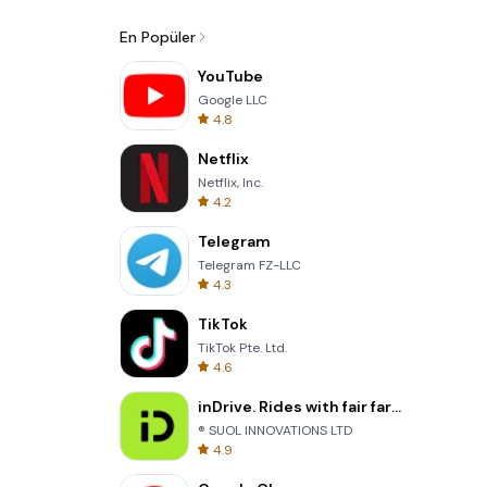
En Popüler
YouTube
Google LLC
4.8
Netflix
Netflix, Inc.
4.2
Telegram
Telegram FZ-LLC
4.3
TikTok
TikTok Pte. Ltd.
4.6
inDrive. Rides with fair fares
® SUOL INNOVATIONS LTD
4.9