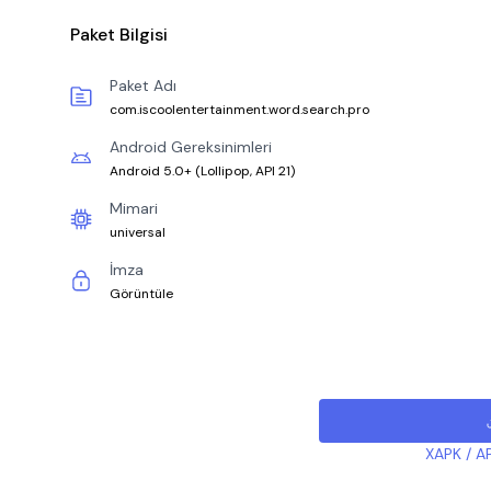
Paket Bilgisi
Paket Adı
com.iscoolentertainment.word.search.pro
Android Gereksinimleri
Android 5.0+
(
Lollipop, API 21
)
Mimari
universal
İmza
Görüntüle
XAPK / AP