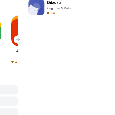
Shizuku
Xingchen & Rikka
4.0
AliExpress
Signal Private
Spotify - Music
Messenger
and Podcasts
4.5
4.3
4.6