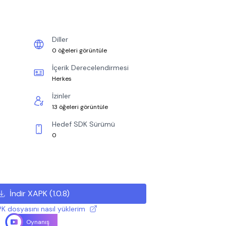
Diller
0 öğeleri görüntüle
İçerik Derecelendirmesi
Herkes
İzinler
13 öğeleri görüntüle
Hedef SDK Sürümü
0
İndir XAPK
(
1.0.8
)
K dosyasını nasıl yüklerim
Oynanış