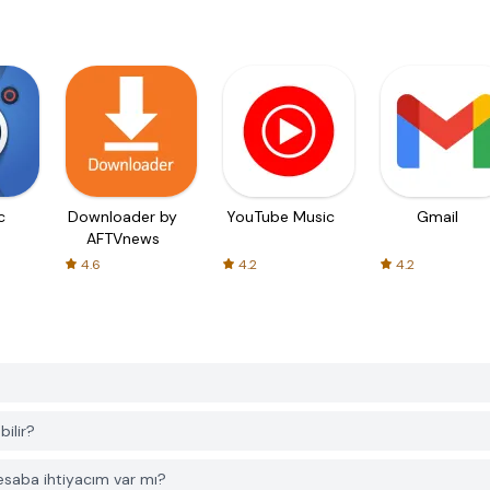
c
Downloader by
YouTube Music
Gmail
AFTVnews
4.6
4.2
4.2
ilir?
esaba ihtiyacım var mı?