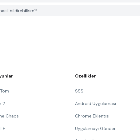
sıl bildirebilirim?
yunlar
Özellikler
g Tom
SSS
n 2
Android Uygulaması
 The Chaos
Chrome Eklentisi
ILE
Uygulamayı Gönder