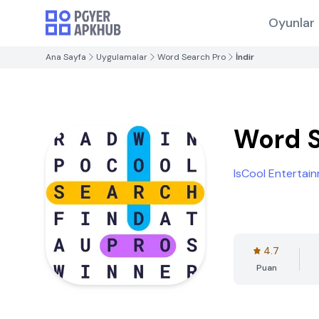
Oyunlar
Ana Sayfa
Uygulamalar
Word Search Pro
İndir
Word S
IsCool Entertai
4.7
Puan