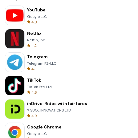
YouTube
Google LLC
4.8
Netflix
Netflix, Inc.
4.2
Telegram
Telegram FZ-LLC
4.3
TikTok
TikTok Pte. Ltd.
4.6
inDrive. Rides with fair fares
® SUOL INNOVATIONS LTD
4.9
Google Chrome
Google LLC