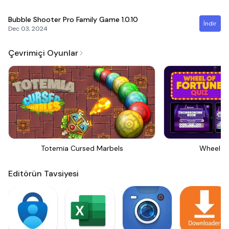
Bubble Shooter Pro Family Game
1.0.10
İndir
Dec 03, 2024
Çevrimiçi Oyunlar
Totemia Cursed Marbels
Wheel Of
Editörün Tavsiyesi