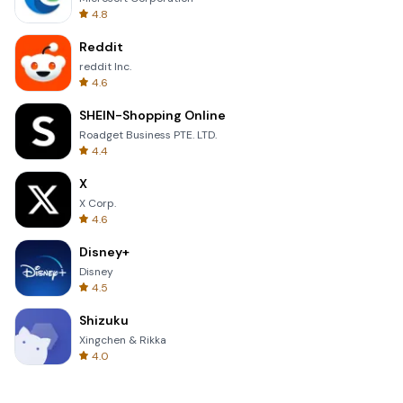
4.8
Reddit
reddit Inc.
4.6
SHEIN-Shopping Online
Roadget Business PTE. LTD.
4.4
X
X Corp.
4.6
Disney+
Disney
4.5
Shizuku
Xingchen & Rikka
4.0