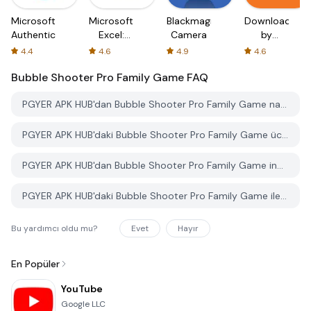
Microsoft
Microsoft
Blackmagic
Downloader
Authenticator
Excel:
Camera
by
Spreadsheets
AFTVnews
4.4
4.6
4.9
4.6
Bubble Shooter Pro Family Game
FAQ
PGYER APK HUB'dan Bubble Shooter Pro Family Game nasıl indirilir?
PGYER APK HUB'daki Bubble Shooter Pro Family Game ücretsiz mi indirilebilir?
PGYER APK HUB'dan Bubble Shooter Pro Family Game indirmek için bir hesaba ihtiyacım var mı?
PGYER APK HUB'daki Bubble Shooter Pro Family Game ile ilgili bir sorunu nasıl bildirebilirim?
Bu yardımcı oldu mu?
Evet
Hayır
En Popüler
YouTube
Google LLC