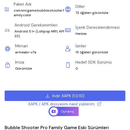
Paket Adı
Diller
com.kncgame.bubble.shooter.f
72 öğeleri görüntüle
amily.color
Android Gereksinimleri
İçerik Derecelendirmesi
Android 5.1+
(
Lollipop MR1, API
Herkes
22
)
Mimari
İzinler
armeabi-v7a
15 öğeleri görüntüle
İmza
Hedef SDK Sürümü
Görüntüle
0
İndir XAPK
(
1.0.10
)
XAPK / APK dosyasını nasıl yüklerim
Oynanış
Bubble Shooter Pro Family Game Eski Sürümleri