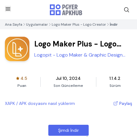
Ana Sayfa
Uygulamalar
Logo Maker Plus - Logo Creator
İndir
Logo Maker Plus - Logo
Creator
Logopit - Logo Maker & Graphic Design
Creator
4.5
Jul 10, 2024
1.1.4.2
Puan
Son Güncelleme
Sürüm
XAPK / APK dosyasını nasıl yüklerim
Paylaş
Şimdi İndir