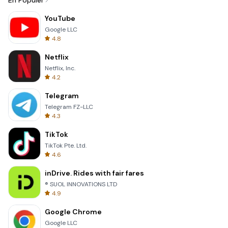
En Popüler
YouTube
Google LLC
4.8
Netflix
Netflix, Inc.
4.2
Telegram
Telegram FZ-LLC
4.3
TikTok
TikTok Pte. Ltd.
4.6
inDrive. Rides with fair fares
® SUOL INNOVATIONS LTD
4.9
Google Chrome
Google LLC