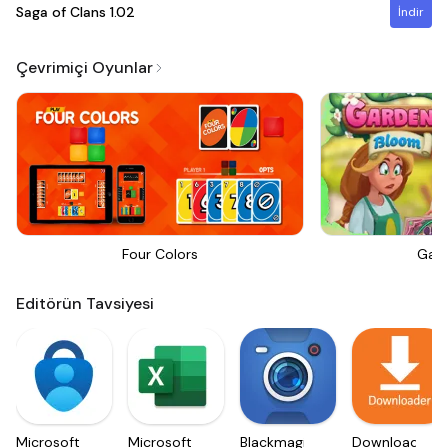
Saga of Clans
1.02
İndir
Çevrimiçi Oyunlar
Four Colors
Gar
Editörün Tavsiyesi
Microsoft
Microsoft
Blackmagic
Downloader