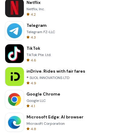
Netflix
Netflix, Inc.
4.2
Telegram
Telegram FZ-LLC
4.3
TikTok
TikTok Pte. Ltd.
4.6
inDrive. Rides with fair fares
® SUOL INNOVATIONS LTD
4.9
Google Chrome
Google LLC
4.1
Microsoft Edge: AI browser
Microsoft Corporation
4.8