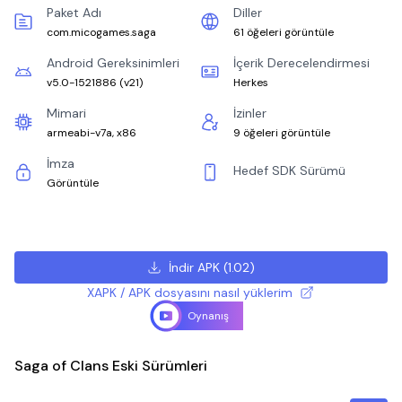
Paket Adı
Diller
com.micogames.saga
61 öğeleri görüntüle
Android Gereksinimleri
İçerik Derecelendirmesi
v5.0-1521886
(
v21
)
Herkes
Mimari
İzinler
armeabi-v7a, x86
9 öğeleri görüntüle
İmza
Hedef SDK Sürümü
Görüntüle
İndir APK
(
1.02
)
XAPK / APK dosyasını nasıl yüklerim
Oynanış
Saga of Clans Eski Sürümleri