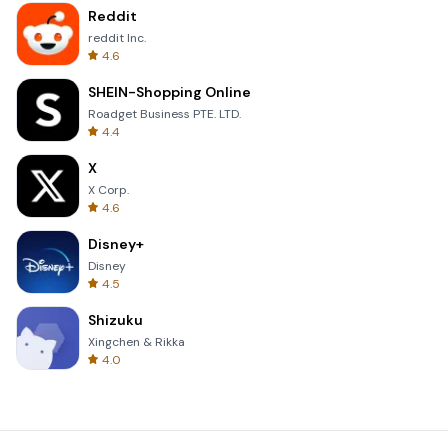
Reddit
reddit Inc.
4.6
SHEIN-Shopping Online
Roadget Business PTE. LTD.
4.4
X
X Corp.
4.6
Disney+
Disney
4.5
Shizuku
Xingchen & Rikka
4.0