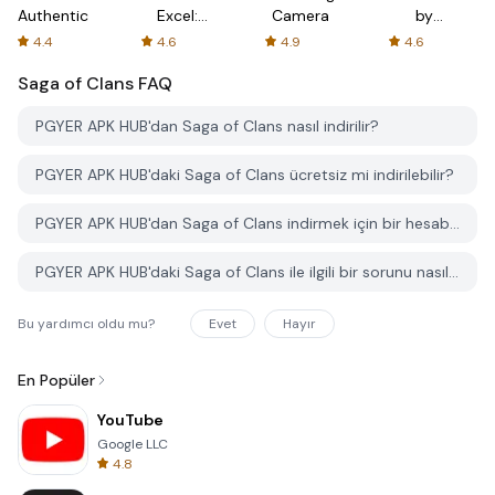
Authenticator
Excel:
Camera
by
Spreadsheets
AFTVnews
4.4
4.6
4.9
4.6
Saga of Clans
FAQ
PGYER APK HUB'dan Saga of Clans nasıl indirilir?
PGYER APK HUB'daki Saga of Clans ücretsiz mi indirilebilir?
PGYER APK HUB'dan Saga of Clans indirmek için bir hesaba ihtiyacım var mı?
PGYER APK HUB'daki Saga of Clans ile ilgili bir sorunu nasıl bildirebilirim?
Bu yardımcı oldu mu?
Evet
Hayır
En Popüler
YouTube
Google LLC
4.8