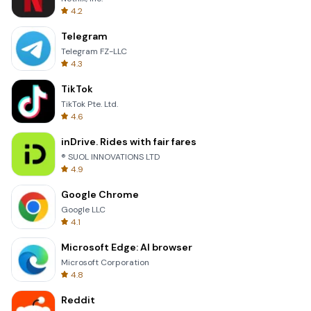
4.2
Telegram
Telegram FZ-LLC
4.3
TikTok
TikTok Pte. Ltd.
4.6
inDrive. Rides with fair fares
® SUOL INNOVATIONS LTD
4.9
Google Chrome
Google LLC
4.1
Microsoft Edge: AI browser
Microsoft Corporation
4.8
Reddit