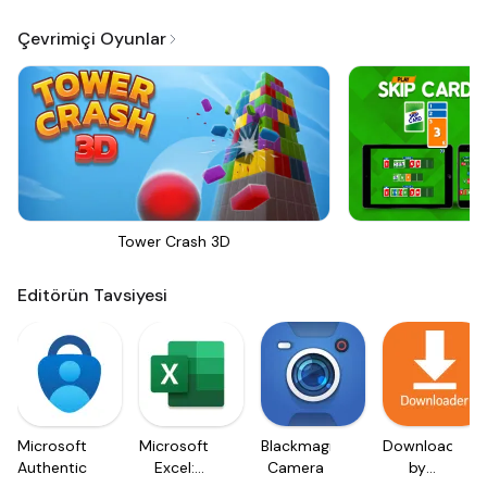
Çevrimiçi Oyunlar
Tower Crash 3D
Sk
Editörün Tavsiyesi
Microsoft
Microsoft
Blackmagic
Downloader
Authenticator
Excel:
Camera
by