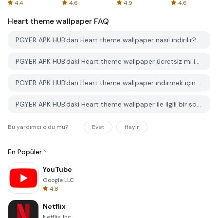
Spreadsheets
AFTVnews
4.4
4.6
4.9
4.6
Heart theme wallpaper
FAQ
PGYER APK HUB'dan Heart theme wallpaper nasıl indirilir?
PGYER APK HUB'daki Heart theme wallpaper ücretsiz mi indirilebilir?
PGYER APK HUB'dan Heart theme wallpaper indirmek için bir hesaba ihtiyacım var mı?
PGYER APK HUB'daki Heart theme wallpaper ile ilgili bir sorunu nasıl bildirebilirim?
Bu yardımcı oldu mu?
Evet
Hayır
En Popüler
YouTube
Google LLC
4.8
Netflix
Netflix, Inc.