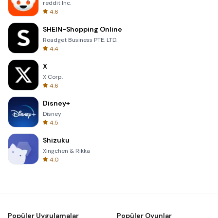
reddit Inc.
4.6
SHEIN-Shopping Online
Roadget Business PTE. LTD.
4.4
X
X Corp.
4.6
Disney+
Disney
4.5
Shizuku
Xingchen & Rikka
4.0
Popüler Uygulamalar
Popüler Oyunlar