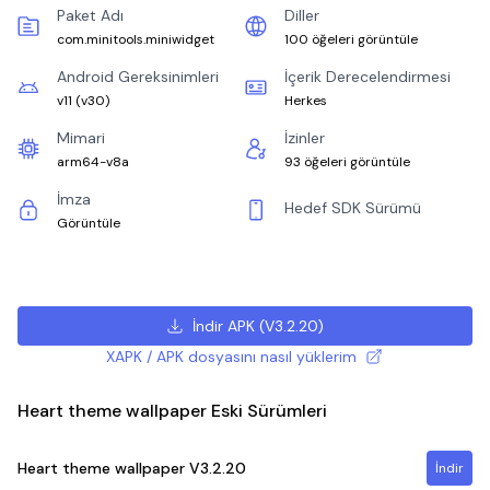
Paket Adı
Diller
com.minitools.miniwidget
100 öğeleri görüntüle
Android Gereksinimleri
İçerik Derecelendirmesi
v11
(
v30
)
Herkes
Mimari
İzinler
arm64-v8a
93 öğeleri görüntüle
İmza
Hedef SDK Sürümü
Görüntüle
İndir APK
(
V3.2.20
)
XAPK / APK dosyasını nasıl yüklerim
Heart theme wallpaper Eski Sürümleri
Heart theme wallpaper
V3.2.20
İndir