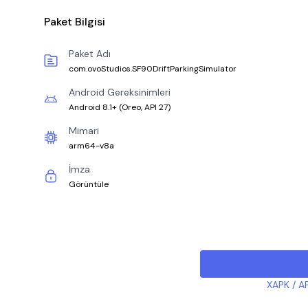
Paket Bilgisi
Paket Adı
com.ovoStudios.SF90DriftParkingSimulator
Android Gereksinimleri
Android 8.1+
(
Oreo, API 27
)
Mimari
arm64-v8a
İmza
Görüntüle
XAPK / AP