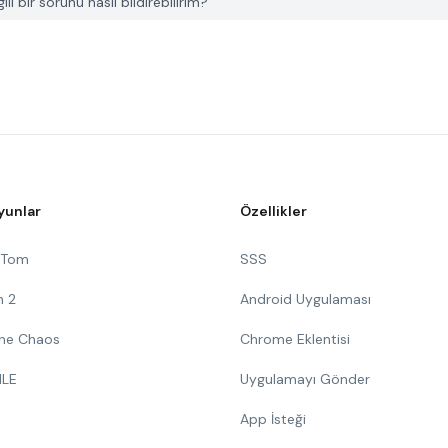
i bir sorunu nasıl bildirebilirim?
yunlar
Özellikler
g Tom
SSS
n 2
Android Uygulaması
 The Chaos
Chrome Eklentisi
ILE
Uygulamayı Gönder
App İsteği