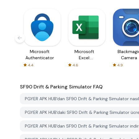
Microsoft
Microsoft
Blackmagi
Authenticator
Excel:
Camera
Spreadsheets
4.4
4.6
4.9
SF90 Drift & Parking Simulator
FAQ
PGYER APK HUB'dan SF90 Drift & Parking Simulator nasıl i
PGYER APK HUB'daki SF90 Drift & Parking Simulator ücretsi
PGYER APK HUB'dan SF90 Drift & Parking Simulator indir