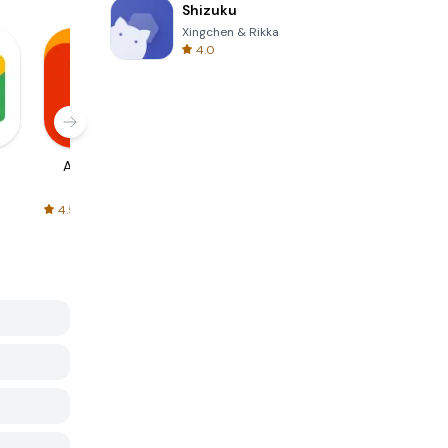
Shizuku
Xingchen & Rikka
4.0
AliExpress
Signal Private
Spotify - Music
Messenger
and Podcasts
4.5
4.3
4.6