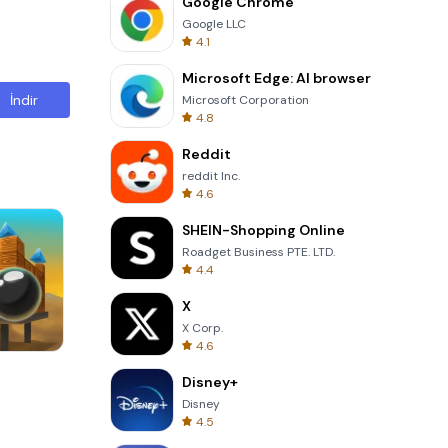
Google Chrome
Google LLC
4.1
Microsoft Edge: AI browser
İndir
Microsoft Corporation
4.8
Reddit
reddit Inc.
4.6
SHEIN-Shopping Online
Roadget Business PTE. LTD.
4.4
X
X Corp.
4.6
Totemia Cursed Marbels
Disney+
Disney
4.5