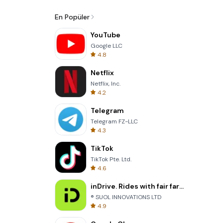
En Popüler
YouTube
Google LLC
4.8
Netflix
Netflix, Inc.
4.2
Telegram
Telegram FZ-LLC
4.3
TikTok
TikTok Pte. Ltd.
4.6
inDrive. Rides with fair fares
® SUOL INNOVATIONS LTD
4.9