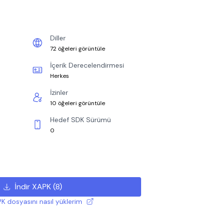
Diller
72 öğeleri görüntüle
İçerik Derecelendirmesi
Herkes
İzinler
10 öğeleri görüntüle
Hedef SDK Sürümü
0
İndir XAPK
(
8
)
K dosyasını nasıl yüklerim