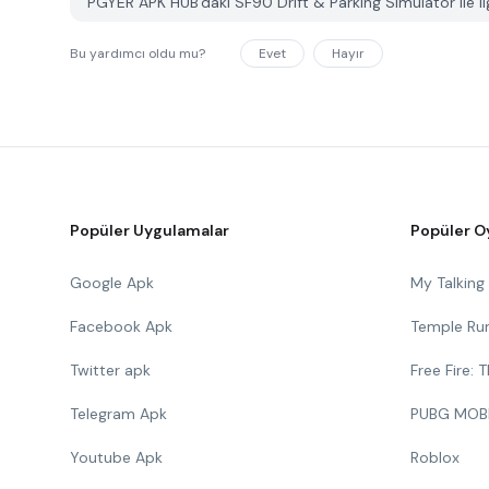
PGYER APK HUB'daki SF90 Drift & Parking Simulator ile ilgil
Bu yardımcı oldu mu?
Evet
Hayır
Popüler Uygulamalar
Popüler O
Google Apk
My Talkin
Facebook Apk
Temple Ru
Twitter apk
Free Fire:
Telegram Apk
PUBG MOB
Youtube Apk
Roblox