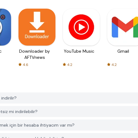
c
Downloader by
YouTube Music
Gmail
AFTVnews
4.6
4.2
4.2
ndirilir?
z mi indirilebilir?
mek için bir hesaba ihtiyacım var mı?