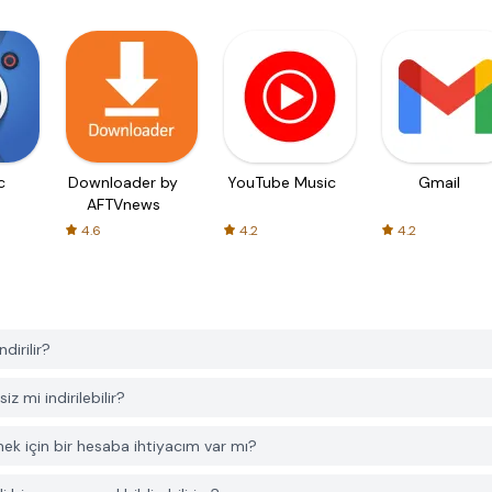
c
Downloader by
YouTube Music
Gmail
AFTVnews
4.6
4.2
4.2
dirilir?
 mi indirilebilir?
ek için bir hesaba ihtiyacım var mı?