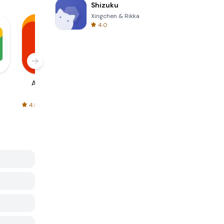
Shizuku
Xingchen & Rikka
4.0
AliExpress
Signal Private
Spotify - Music
Messenger
and Podcasts
4.5
4.3
4.6