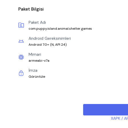
Paket Bilgisi
Paket Adı
com.puppy.island.animal.shelter.games
Android Gereksinimleri
Android 7.0+
(
N, API 24
)
Mimari
armeabi-v7a
İmza
Görüntüle
XAPK / AP