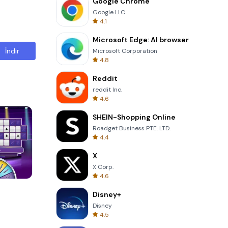
Google Chrome
Google LLC
4.1
Microsoft Edge: AI browser
İndir
Microsoft Corporation
4.8
Reddit
reddit Inc.
4.6
SHEIN-Shopping Online
Roadget Business PTE. LTD.
4.4
X
X Corp.
4.6
Skip Card
Disney+
Disney
4.5