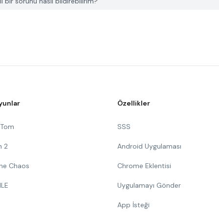
 bir sorunu nasıl bildirebilirim?
yunlar
Özellikler
g Tom
SSS
n 2
Android Uygulaması
 The Chaos
Chrome Eklentisi
ILE
Uygulamayı Gönder
App İsteği