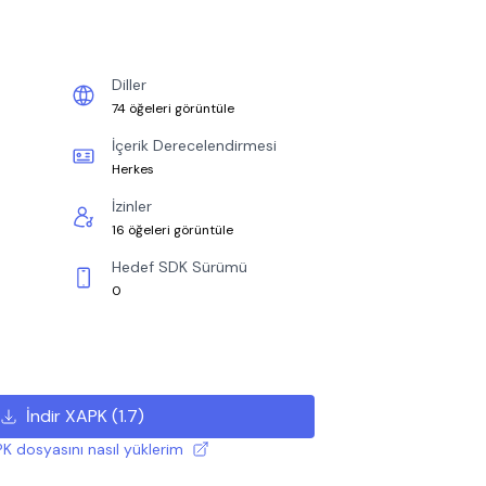
Diller
74 öğeleri görüntüle
İçerik Derecelendirmesi
Herkes
İzinler
16 öğeleri görüntüle
Hedef SDK Sürümü
0
İndir XAPK
(
1.7
)
K dosyasını nasıl yüklerim