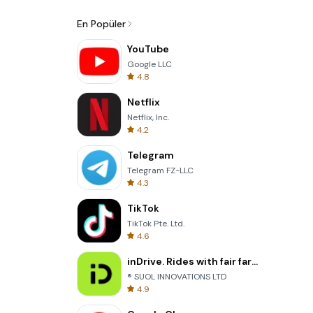
En Popüler
YouTube
Google LLC
4.8
Netflix
Netflix, Inc.
4.2
Telegram
Telegram FZ-LLC
4.3
TikTok
TikTok Pte. Ltd.
4.6
inDrive. Rides with fair fares
® SUOL INNOVATIONS LTD
4.9