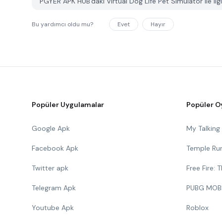
PGYER APK HUB'daki Virtual Dog Life Pet Simulator ile ilgili
Bu yardımcı oldu mu?
Evet
Hayır
Popüler Uygulamalar
Popüler O
Google Apk
My Talkin
Facebook Apk
Temple Ru
Twitter apk
Free Fire:
Telegram Apk
PUBG MOB
Youtube Apk
Roblox