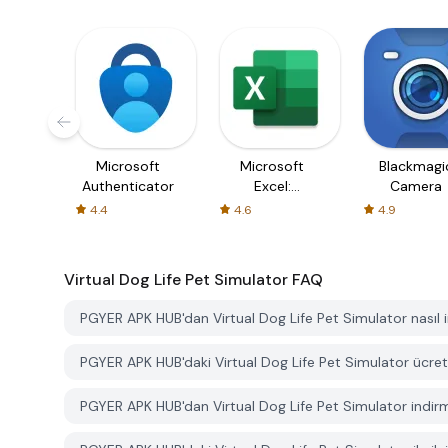
Microsoft
Microsoft
Blackmagi
Authenticator
Excel:
Camera
Spreadsheets
4.4
4.6
4.9
Virtual Dog Life Pet Simulator
FAQ
PGYER APK HUB'dan Virtual Dog Life Pet Simulator nasıl in
PGYER APK HUB'daki Virtual Dog Life Pet Simulator ücretsiz
PGYER APK HUB'dan Virtual Dog Life Pet Simulator indirm