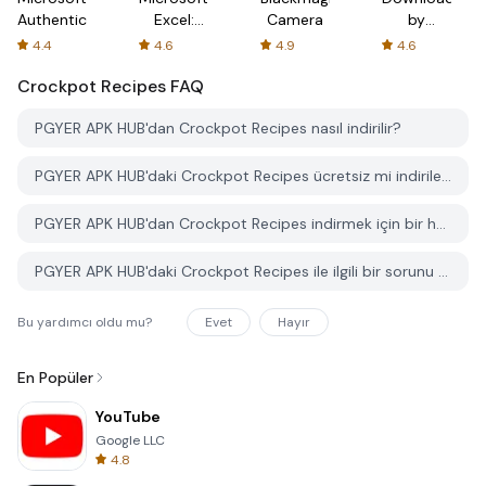
Authenticator
Excel:
Camera
by
Spreadsheets
AFTVnews
4.4
4.6
4.9
4.6
Crockpot Recipes
FAQ
PGYER APK HUB'dan Crockpot Recipes nasıl indirilir?
PGYER APK HUB'daki Crockpot Recipes ücretsiz mi indirilebilir?
PGYER APK HUB'dan Crockpot Recipes indirmek için bir hesaba ihtiyacım var mı?
PGYER APK HUB'daki Crockpot Recipes ile ilgili bir sorunu nasıl bildirebilirim?
Bu yardımcı oldu mu?
Evet
Hayır
En Popüler
YouTube
Google LLC
4.8