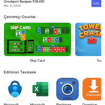
Crockpot Recipes
11.16.410
İndir
Mar 21, 2024
Çevrimiçi Oyunlar
Skip Card
Towe
Editörün Tavsiyesi
Microsoft
Microsoft
Blackmagic
Downloader