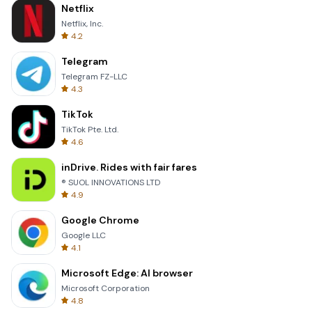
Netflix
Netflix, Inc.
4.2
Telegram
Telegram FZ-LLC
4.3
TikTok
TikTok Pte. Ltd.
4.6
inDrive. Rides with fair fares
® SUOL INNOVATIONS LTD
4.9
Google Chrome
Google LLC
4.1
Microsoft Edge: AI browser
Microsoft Corporation
4.8