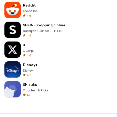
Reddit
reddit Inc.
4.6
SHEIN-Shopping Online
Roadget Business PTE. LTD.
4.4
X
X Corp.
4.6
Disney+
Disney
4.5
Shizuku
Xingchen & Rikka
4.0