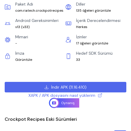
Paket Adı
Diller
com.riatech.crockpotrecipes
135 öğeleri görüntüle
Android Gereksinimleri
İçerik Derecelendirmesi
v13
(
v33
)
Herkes
Mimari
İzinler
-
17 öğeleri görüntüle
İmza
Hedef SDK Sürümü
Görüntüle
33
İndir APK
(
11.16.410
)
XAPK / APK dosyasını nasıl yüklerim
Oynanış
Crockpot Recipes Eski Sürümleri