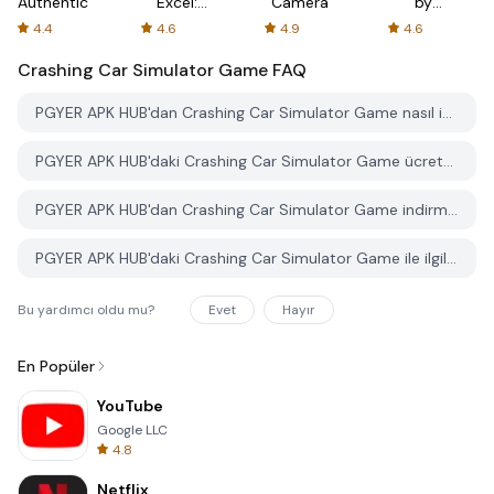
Authenticator
Excel:
Camera
by
Spreadsheets
AFTVnews
4.4
4.6
4.9
4.6
Crashing Car Simulator Game
FAQ
PGYER APK HUB'dan Crashing Car Simulator Game nasıl indirilir?
PGYER APK HUB'daki Crashing Car Simulator Game ücretsiz mi indirilebilir?
PGYER APK HUB'dan Crashing Car Simulator Game indirmek için bir hesaba ihtiyacım var mı?
PGYER APK HUB'daki Crashing Car Simulator Game ile ilgili bir sorunu nasıl bildirebilirim?
Bu yardımcı oldu mu?
Evet
Hayır
En Popüler
YouTube
Google LLC
4.8
Netflix