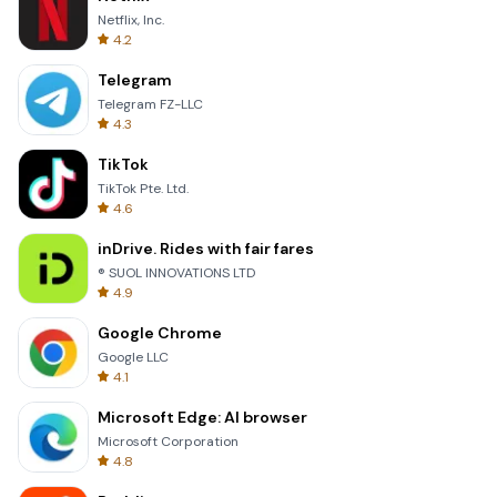
Netflix, Inc.
4.2
Telegram
Telegram FZ-LLC
4.3
TikTok
TikTok Pte. Ltd.
4.6
inDrive. Rides with fair fares
® SUOL INNOVATIONS LTD
4.9
Google Chrome
Google LLC
4.1
Microsoft Edge: AI browser
Microsoft Corporation
4.8