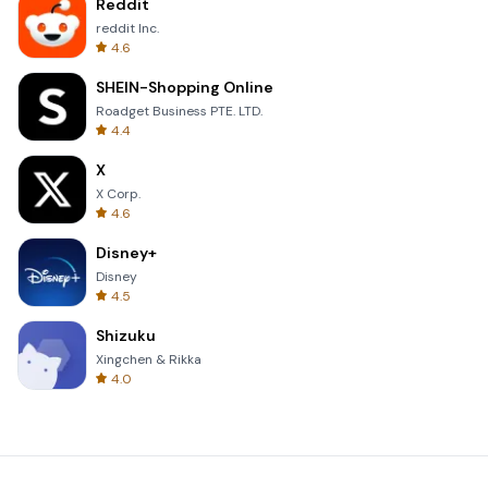
Reddit
reddit Inc.
4.6
SHEIN-Shopping Online
Roadget Business PTE. LTD.
4.4
X
X Corp.
4.6
Disney+
Disney
4.5
Shizuku
Xingchen & Rikka
4.0