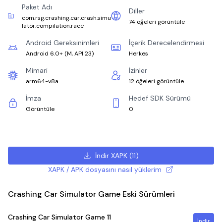
Paket Adı
Diller
com.rsg.crashing.car.crash.simu
74 öğeleri görüntüle
lator.compilation.race
Android Gereksinimleri
İçerik Derecelendirmesi
Android 6.0+
(
M, API 23
)
Herkes
Mimari
İzinler
arm64-v8a
12 öğeleri görüntüle
İmza
Hedef SDK Sürümü
Görüntüle
0
İndir XAPK
(
11
)
XAPK / APK dosyasını nasıl yüklerim
Crashing Car Simulator Game Eski Sürümleri
Crashing Car Simulator Game
11
İndir