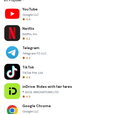
En Popüler
YouTube
Google LLC
4.8
Netflix
Netflix, Inc.
4.2
Telegram
Telegram FZ-LLC
4.3
TikTok
TikTok Pte. Ltd.
4.6
inDrive. Rides with fair fares
® SUOL INNOVATIONS LTD
4.9
Google Chrome
Google LLC