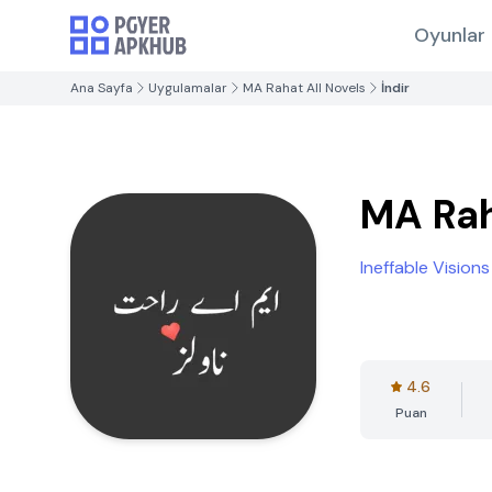
Oyunlar
Ana Sayfa
Uygulamalar
MA Rahat All Novels
İndir
MA Rah
Ineffable Visions
4.6
Puan