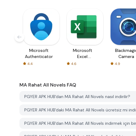
Microsoft
Microsoft
Blackmagi
Authenticator
Excel:
Camera
Spreadsheets
4.4
4.6
4.9
MA Rahat All Novels
FAQ
PGYER APK HUB'dan MA Rahat All Novels nasıl indirilir?
PGYER APK HUB'daki MA Rahat All Novels ücretsiz mi indiri
PGYER APK HUB'dan MA Rahat All Novels indirmek için bi