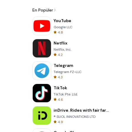
En Popüler
YouTube
Google LLC
4.8
Netflix
Netflix, Inc.
4.2
Telegram
Telegram FZ-LLC
4.3
TikTok
TikTok Pte. Ltd.
4.6
inDrive. Rides with fair fares
® SUOL INNOVATIONS LTD
4.9