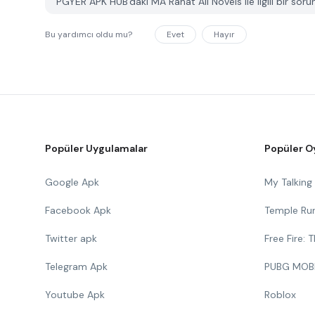
PGYER APK HUB'daki MA Rahat All Novels ile ilgili bir sorun
Bu yardımcı oldu mu?
Evet
Hayır
Popüler Uygulamalar
Popüler O
Google Apk
My Talkin
Facebook Apk
Temple Ru
Twitter apk
Free Fire:
Telegram Apk
PUBG MOB
Youtube Apk
Roblox