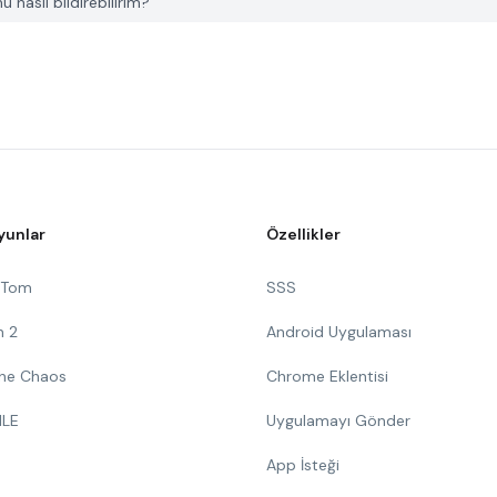
u nasıl bildirebilirim?
yunlar
Özellikler
g Tom
SSS
n 2
Android Uygulaması
 The Chaos
Chrome Eklentisi
ILE
Uygulamayı Gönder
App İsteği