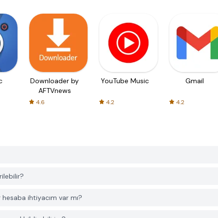
c
Downloader by
YouTube Music
Gmail
AFTVnews
4.6
4.2
4.2
lebilir?
r hesaba ihtiyacım var mı?