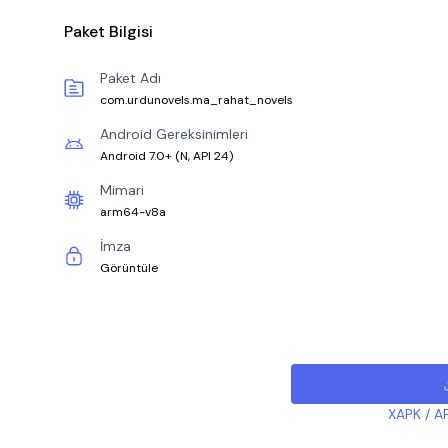
Paket Bilgisi
Paket Adı
com.urdunovels.ma_rahat_novels
Android Gereksinimleri
Android 7.0+
(
N, API 24
)
Mimari
arm64-v8a
İmza
Görüntüle
XAPK / AP