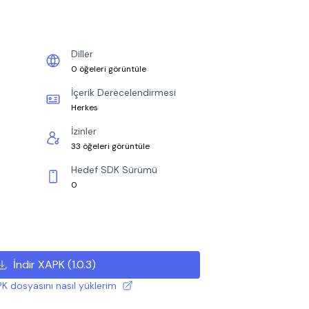
Diller
0 öğeleri görüntüle
İçerik Derecelendirmesi
Herkes
İzinler
33 öğeleri görüntüle
Hedef SDK Sürümü
0
İndir XAPK
(
1.0.3
)
K dosyasını nasıl yüklerim