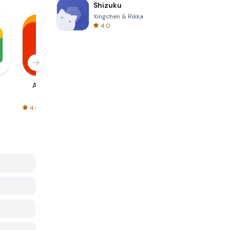
Shizuku
Xingchen & Rikka
4.0
AliExpress
Signal Private
Spotify - Music
Messenger
and Podcasts
4.5
4.3
4.6