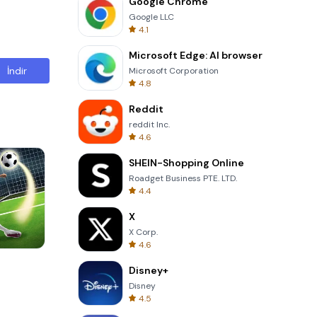
Google Chrome
Google LLC
4.1
Microsoft Edge: AI browser
İndir
Microsoft Corporation
4.8
Reddit
reddit Inc.
4.6
SHEIN-Shopping Online
Roadget Business PTE. LTD.
4.4
X
X Corp.
4.6
Garden Bloom
Disney+
Disney
4.5