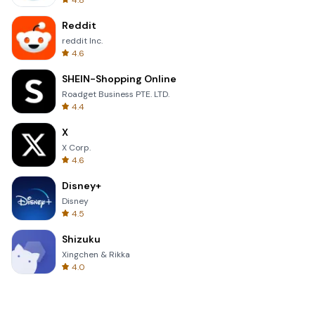
4.8
Reddit
reddit Inc.
4.6
SHEIN-Shopping Online
Roadget Business PTE. LTD.
4.4
X
X Corp.
4.6
Disney+
Disney
4.5
Shizuku
Xingchen & Rikka
4.0