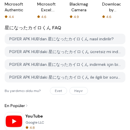
Microsoft
Microsoft
Blackmagic
Downloader
Authenticator
Excel:
Camera
by
Spreadsheets
AFTVnews
4.4
4.6
4.9
4.6
星になったカイロくん
FAQ
PGYER APK HUB'dan 星になったカイロくん nasıl indirilir?
PGYER APK HUB'daki 星になったカイロくん ücretsiz mi indirilebilir?
PGYER APK HUB'dan 星になったカイロくん indirmek için bir hesaba ihtiyacım var mı?
PGYER APK HUB'daki 星になったカイロくん ile ilgili bir sorunu nasıl bildirebilirim?
Bu yardımcı oldu mu?
Evet
Hayır
En Popüler
YouTube
Google LLC
4.8