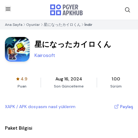
Ana Sayfa
Oyunlar
星になったカイロくん
İndir
星になったカイロくん
Kairosoft
4.9
Aug 16, 2024
1.0.0
Puan
Son Güncelleme
Sürüm
XAPK / APK dosyasını nasıl yüklerim
Paylaş
Paket Bilgisi