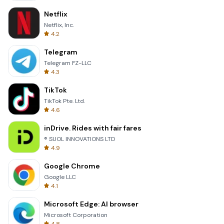
Netflix
Netflix, Inc.
4.2
Telegram
Telegram FZ-LLC
4.3
TikTok
TikTok Pte. Ltd.
4.6
inDrive. Rides with fair fares
® SUOL INNOVATIONS LTD
4.9
Google Chrome
Google LLC
4.1
Microsoft Edge: AI browser
Microsoft Corporation