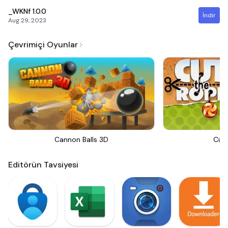
_WKNf
1.0.0
İndir
Aug 29, 2023
Çevrimiçi Oyunlar
Cannon Balls 3D
Cut
Editörün Tavsiyesi